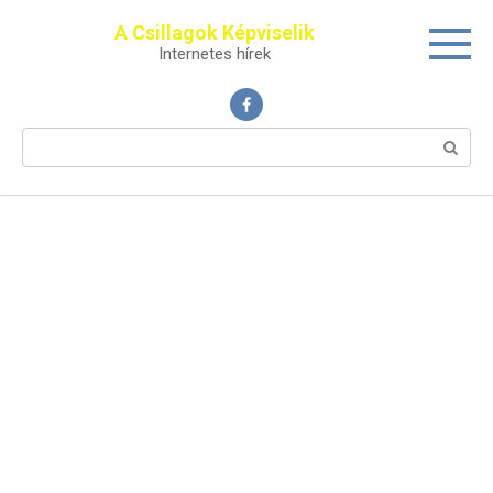
Перейти
A Csillagok Képviselik
к
Internetes hírek
контенту
Поиск: