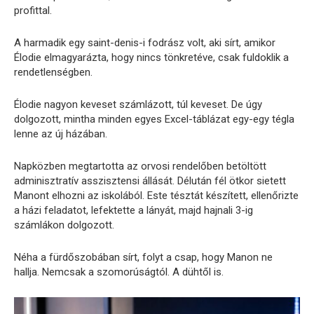
profittal.
A harmadik egy saint-denis-i fodrász volt, aki sírt, amikor
Élodie elmagyarázta, hogy nincs tönkretéve, csak fuldoklik a
rendetlenségben.
Élodie nagyon keveset számlázott, túl keveset. De úgy
dolgozott, mintha minden egyes Excel-táblázat egy-egy tégla
lenne az új házában.
Napközben megtartotta az orvosi rendelőben betöltött
adminisztratív asszisztensi állását. Délután fél ötkor sietett
Manont elhozni az iskolából. Este tésztát készített, ellenőrizte
a házi feladatot, lefektette a lányát, majd hajnali 3-ig
számlákon dolgozott.
Néha a fürdőszobában sírt, folyt a csap, hogy Manon ne
hallja. Nemcsak a szomorúságtól. A dühtől is.