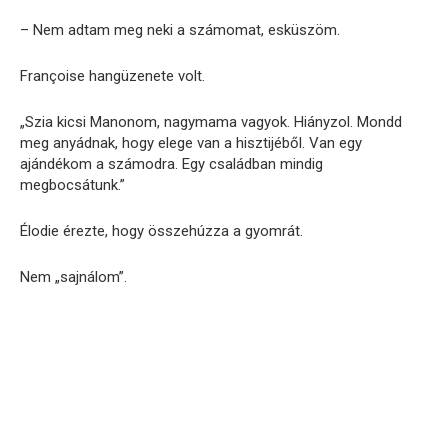
– Nem adtam meg neki a számomat, esküszöm.
Françoise hangüzenete volt.
„Szia kicsi Manonom, nagymama vagyok. Hiányzol. Mondd
meg anyádnak, hogy elege van a hisztijéből. Van egy
ajándékom a számodra. Egy családban mindig
megbocsátunk.”
Élodie érezte, hogy összehúzza a gyomrát.
Nem „sajnálom”.