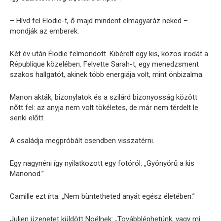
– Hívd fel Elodie-t, ő majd mindent elmagyaráz neked –
mondják az emberek.
Két év után Élodie felmondott. Kibérelt egy kis, közös irodát a
République közelében. Felvette Sarah-t, egy menedzsment
szakos hallgatót, akinek több energiája volt, mint önbizalma.
Manon akták, bizonylatok és a szilárd bizonyosság között
nőtt fel: az anyja nem volt tökéletes, de már nem térdelt le
senki előtt.
A családja megpróbált csendben visszatérni.
Egy nagynéni így nyilatkozott egy fotóról: „Gyönyörű a kis
Manonod.”
Camille ezt írta: „Nem büntetheted anyát egész életében.”
Julien üzenetet küldött Noëlnek: „Továbbléphetünk, vagy mi