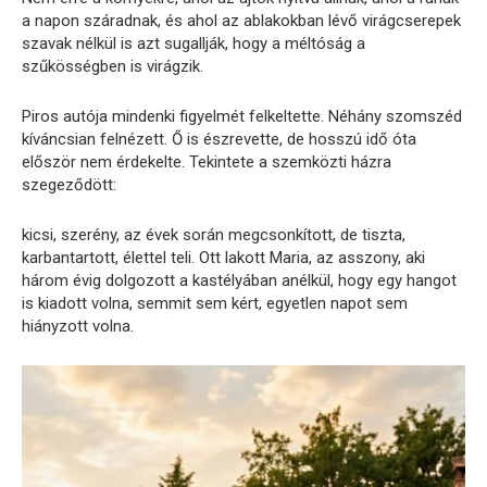
a napon száradnak, és ahol az ablakokban lévő virágcserepek
szavak nélkül is azt sugallják, hogy a méltóság a
szűkösségben is virágzik.
Piros autója mindenki figyelmét felkeltette. Néhány szomszéd
kíváncsian felnézett. Ő is észrevette, de hosszú idő óta
először nem érdekelte. Tekintete a szemközti házra
szegeződött:
kicsi, szerény, az évek során megcsonkított, de tiszta,
karbantartott, élettel teli. Ott lakott Maria, az asszony, aki
három évig dolgozott a kastélyában anélkül, hogy egy hangot
is kiadott volna, semmit sem kért, egyetlen napot sem
hiányzott volna.