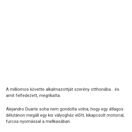
A milliomos követte alkalmazottját szerény otthonába… és
amit felfedezett, megríkatta.
Alejandro Duarte soha nem gondolta volna, hogy egy átlagos
délutánon megáll egy kis vályogház előtt, kikapcsolt motorral,
furcsa nyomással a mellkasában.