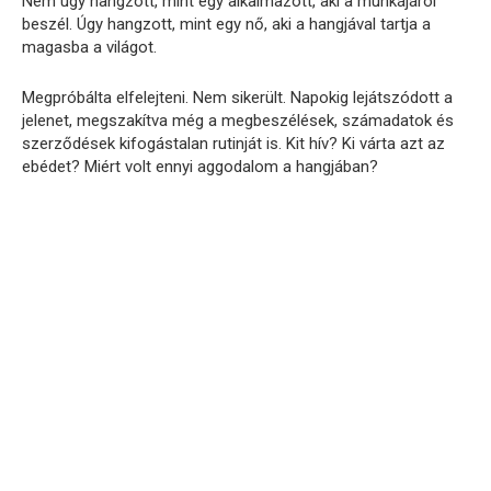
Nem úgy hangzott, mint egy alkalmazott, aki a munkájáról
beszél. Úgy hangzott, mint egy nő, aki a hangjával tartja a
magasba a világot.
Megpróbálta elfelejteni. Nem sikerült. Napokig lejátszódott a
jelenet, megszakítva még a megbeszélések, számadatok és
szerződések kifogástalan rutinját is. Kit hív? Ki várta azt az
ebédet? Miért volt ennyi aggodalom a hangjában?