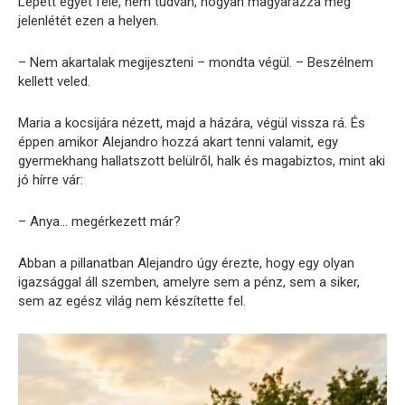
Lépett egyet felé, nem tudván, hogyan magyarázza meg
jelenlétét ezen a helyen.
– Nem akartalak megijeszteni – mondta végül. – Beszélnem
kellett veled.
Maria a kocsijára nézett, majd a házára, végül vissza rá. És
éppen amikor Alejandro hozzá akart tenni valamit, egy
gyermekhang hallatszott belülről, halk és magabiztos, mint aki
jó hírre vár:
– Anya… megérkezett már?
Abban a pillanatban Alejandro úgy érezte, hogy egy olyan
igazsággal áll szemben, amelyre sem a pénz, sem a siker,
sem az egész világ nem készítette fel.