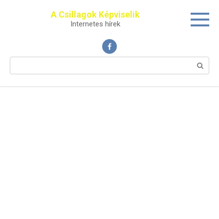
Перейти
A Csillagok Képviselik
к
Internetes hírek
контенту
Поиск: