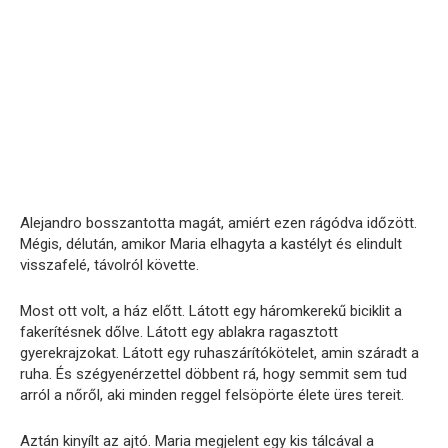
Alejandro bosszantotta magát, amiért ezen rágódva időzött.
Mégis, délután, amikor Maria elhagyta a kastélyt és elindult
visszafelé, távolról követte.
Most ott volt, a ház előtt. Látott egy háromkerekű biciklit a
fakerítésnek dőlve. Látott egy ablakra ragasztott
gyerekrajzokat. Látott egy ruhaszárítókötelet, amin száradt a
ruha. És szégyenérzettel döbbent rá, hogy semmit sem tud
arról a nőről, aki minden reggel felsöpörte élete üres tereit.
Aztán kinyílt az ajtó. Maria megjelent egy kis tálcával a