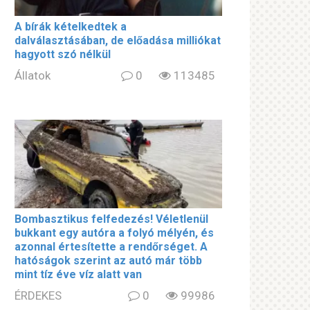
A bírák kételkedtek a
dalválasztásában, de előadása milliókat
hagyott szó nélkül
Állatok
0
113485
Bombasztikus felfedezés! Véletlenül
bukkant egy autóra a folyó mélyén, és
azonnal értesítette a rendőrséget. A
hatóságok szerint az autó már több
mint tíz éve víz alatt van
ÉRDEKES
0
99986