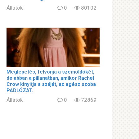
Állatok
0
80102
Meglepetés, felvonja a szemöldökét,
de abban a pillanatban, amikor Rachel
Crow kinyitja a száját, az egész szoba
PADLÓZAT.
Állatok
0
72869