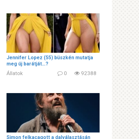
Jennifer Lopez (55) büszkén mutatja
meg új barátját…?
Állatok
0
92388
Simon felkacagott a dalválasztásán