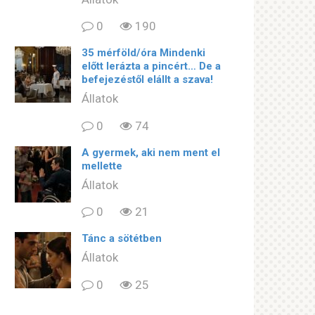
0
190
35 mérföld/óra Mindenki
előtt lerázta a pincért… De a
befejezéstől elállt a szava!
Állatok
0
74
A gyermek, aki nem ment el
mellette
Állatok
0
21
Tánc a sötétben
Állatok
0
25