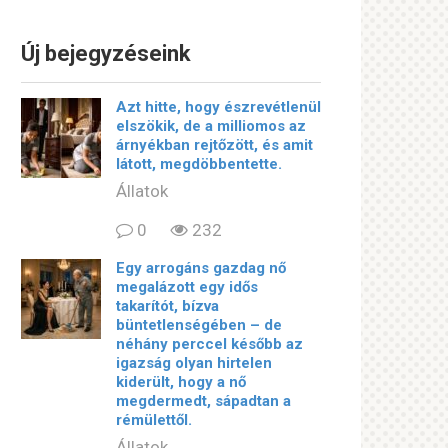
Új bejegyzéseink
Azt hitte, hogy észrevétlenül
elszökik, de a milliomos az
árnyékban rejtőzött, és amit
látott, megdöbbentette.
Állatok
0
232
Egy arrogáns gazdag nő
megalázott egy idős
takarítót, bízva
büntetlenségében – de
néhány perccel később az
igazság olyan hirtelen
kiderült, hogy a nő
megdermedt, sápadtan a
rémülettől.
Állatok