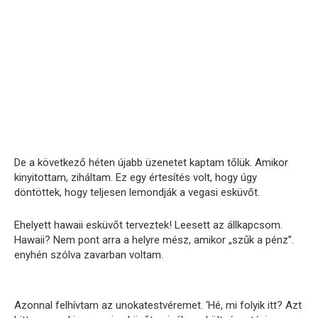
De a következő héten újabb üzenetet kaptam tőlük. Amikor
kinyitottam, ziháltam. Ez egy értesítés volt, hogy úgy
döntöttek, hogy teljesen lemondják a vegasi esküvőt.
Ehelyett hawaii esküvőt terveztek! Leesett az állkapcsom.
Hawaii? Nem pont arra a helyre mész, amikor „szűk a pénz”.
enyhén szólva zavarban voltam.
Azonnal felhívtam az unokatestvéremet. ‘Hé, mi folyik itt? Azt