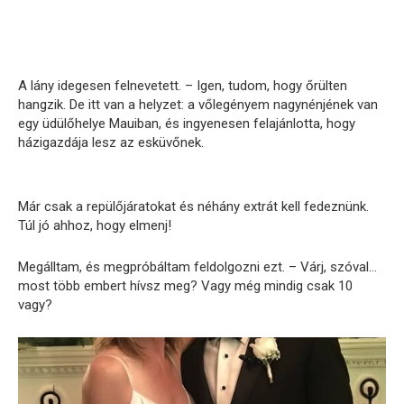
A lány idegesen felnevetett. – Igen, tudom, hogy őrülten
hangzik. De itt van a helyzet: a vőlegényem nagynénjének van
egy üdülőhelye Mauiban, és ingyenesen felajánlotta, hogy
házigazdája lesz az esküvőnek.
Már csak a repülőjáratokat és néhány extrát kell fedeznünk.
Túl jó ahhoz, hogy elmenj!
Megálltam, és megpróbáltam feldolgozni ezt. – Várj, szóval…
most több embert hívsz meg? Vagy még mindig csak 10
vagy?