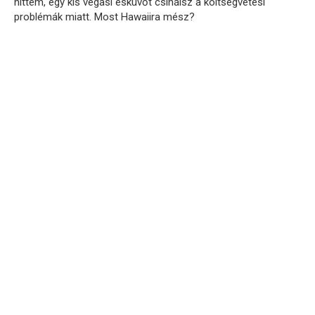
hittem, egy kis vegasi esküvőt csinálsz a költségvetési
problémák miatt. Most Hawaiira mész?