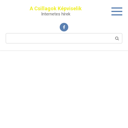
Перейти
A Csillagok Képviselik
к
Internetes hírek
контенту
Поиск: