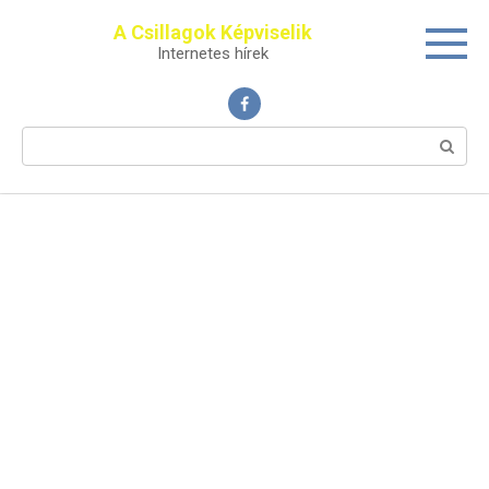
Перейти
A Csillagok Képviselik
к
Internetes hírek
контенту
Поиск: