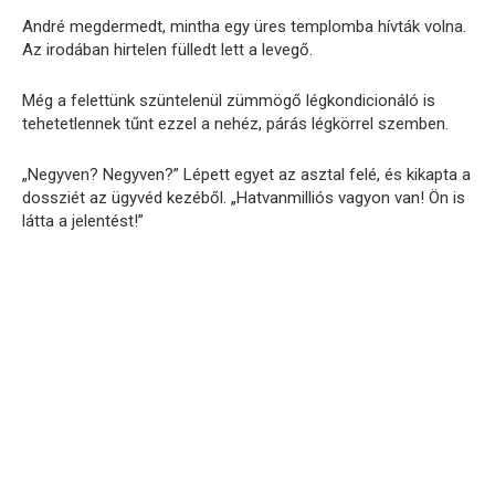
André megdermedt, mintha egy üres templomba hívták volna.
Az irodában hirtelen fülledt lett a levegő.
Még a felettünk szüntelenül zümmögő légkondicionáló is
tehetetlennek tűnt ezzel a nehéz, párás légkörrel szemben.
„Negyven? Negyven?” Lépett egyet az asztal felé, és kikapta a
dossziét az ügyvéd kezéből. „Hatvanmilliós vagyon van! Ön is
látta a jelentést!”