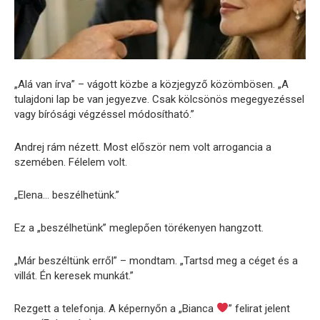
„Alá van írva” – vágott közbe a közjegyző közömbösen. „A
tulajdoni lap be van jegyezve. Csak kölcsönös megegyezéssel
vagy bírósági végzéssel módosítható.”
Andrej rám nézett. Most először nem volt arrogancia a
szemében. Félelem volt.
„Elena… beszélhetünk.”
Ez a „beszélhetünk” meglepően törékenyen hangzott.
„Már beszéltünk erről” – mondtam. „Tartsd meg a céget és a
villát. Én keresek munkát.”
Rezgett a telefonja. A képernyőn a „Bianca
” felirat jelent