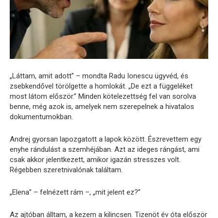
„Láttam, amit adott” – mondta Radu Ionescu ügyvéd, és
zsebkendővel törölgette a homlokát. „De ezt a függeléket
most látom először.” Minden kötelezettség fel van sorolva
benne, még azok is, amelyek nem szerepelnek a hivatalos
dokumentumokban.
Andrej gyorsan lapozgatott a lapok között. Észrevettem egy
enyhe rándulást a szemhéjában. Azt az ideges rángást, ami
csak akkor jelentkezett, amikor igazán stresszes volt.
Régebben szeretnivalónak találtam.
„Elena” – felnézett rám –, „mit jelent ez?”
Az ajtóban álltam, a kezem a kilincsen. Tizenöt év óta először