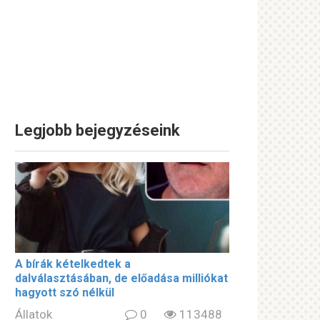
Legjobb bejegyzéseink
A bírák kételkedtek a
dalválasztásában, de előadása milliókat
hagyott szó nélkül
Állatok
0
113488