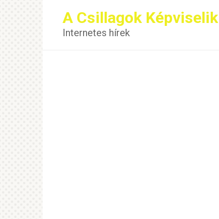
Перейти
A Csillagok Képviselik
к
контенту
Internetes hírek