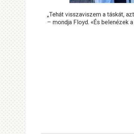
„Tehát visszaviszem a táskát, az
– mondja Floyd. «És belenézek a 