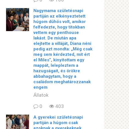
Nagymama születésnapi
partiján az elkényeztetett
húgom dühös volt, amikor
felfedezte, hogy titokban
vettem egy penthouse
lakást. De miután apa
elejtette a villáját, Diana néni
pedig azt mondta: „Még csak
meg sem kérdezted, mit ért
el Miles”, kinyitottam egy
mappát, lelepleztem a
hazugságait, és örökre
abbahagytam, hogy a
családom meghatározzanak
engem
Állatok
0
403
A gyerekei születésnapi
partiján a húgom csak
azoknak a gyerekeknek