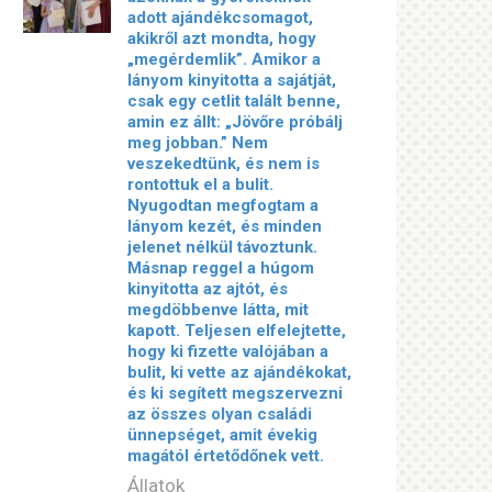
adott ajándékcsomagot,
akikről azt mondta, hogy
„megérdemlik”. Amikor a
lányom kinyitotta a sajátját,
csak egy cetlit talált benne,
amin ez állt: „Jövőre próbálj
meg jobban.” Nem
veszekedtünk, és nem is
rontottuk el a bulit.
Nyugodtan megfogtam a
lányom kezét, és minden
jelenet nélkül távoztunk.
Másnap reggel a húgom
kinyitotta az ajtót, és
megdöbbenve látta, mit
kapott. Teljesen elfelejtette,
hogy ki fizette valójában a
bulit, ki vette az ajándékokat,
és ki segített megszervezni
az összes olyan családi
ünnepséget, amit évekig
magától értetődőnek vett.
Állatok