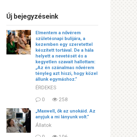
Új bejegyzéseink
Elmentem a nővérem
születésnapi bulijára, a
kezemben egy szeretettel
készített tortával. De a hála
helyett a nevetését és a
kegyetlen szavait hallottam:
„Az én szánalmas nővérem
tényleg azt hiszi, hogy közel
állunk egymáshoz.”
ÉRDEKES
0
258
„Maxwell, ők az unokáid. Az
anyjuk a mi lányunk volt.”
Állatok
0
106