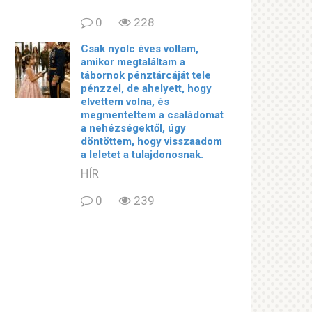
0
228
Csak nyolc éves voltam,
amikor megtaláltam a
tábornok pénztárcáját tele
pénzzel, de ahelyett, hogy
elvettem volna, és
megmentettem a családomat
a nehézségektől, úgy
döntöttem, hogy visszaadom
a leletet a tulajdonosnak.
HÍR
0
239