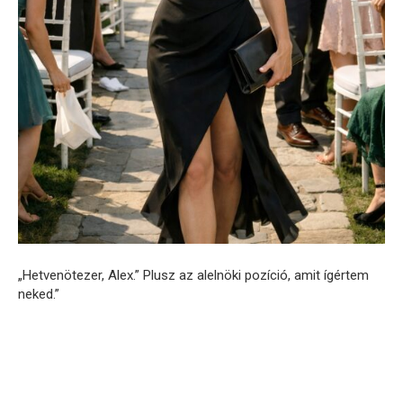
„Hetvenötezer, Alex.” Plusz az alelnöki pozíció, amit ígértem
neked.”