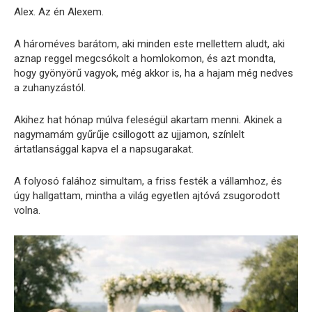
Alex. Az én Alexem.
A hároméves barátom, aki minden este mellettem aludt, aki
aznap reggel megcsókolt a homlokomon, és azt mondta,
hogy gyönyörű vagyok, még akkor is, ha a hajam még nedves
a zuhanyzástól.
Akihez hat hónap múlva feleségül akartam menni. Akinek a
nagymamám gyűrűje csillogott az ujjamon, színlelt
ártatlansággal kapva el a napsugarakat.
A folyosó falához simultam, a friss festék a vállamhoz, és
úgy hallgattam, mintha a világ egyetlen ajtóvá zsugorodott
volna.