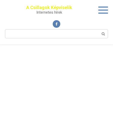
Перейти
A Csillagok Képviselik
к
Internetes hírek
контенту
Поиск: