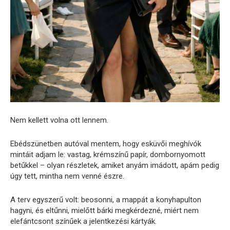
Nem kellett volna ott lennem.
Ebédszünetben autóval mentem, hogy esküvői meghívók
mintáit adjam le: vastag, krémszínű papír, dombornyomott
betűkkel – olyan részletek, amiket anyám imádott, apám pedig
úgy tett, mintha nem venné észre.
A terv egyszerű volt: beosonni, a mappát a konyhapulton
hagyni, és eltűnni, mielőtt bárki megkérdezné, miért nem
elefántcsont színűek a jelentkezési kártyák.