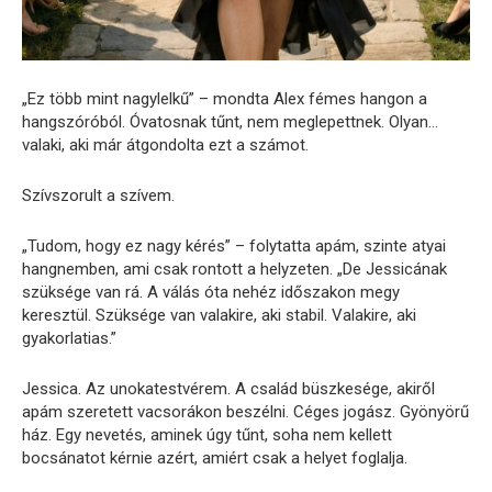
„Ez több mint nagylelkű” – mondta Alex fémes hangon a
hangszóróból. Óvatosnak tűnt, nem meglepettnek. Olyan…
valaki, aki már átgondolta ezt a számot.
Szívszorult a szívem.
„Tudom, hogy ez nagy kérés” – folytatta apám, szinte atyai
hangnemben, ami csak rontott a helyzeten. „De Jessicának
szüksége van rá. A válás óta nehéz időszakon megy
keresztül. Szüksége van valakire, aki stabil. Valakire, aki
gyakorlatias.”
Jessica. Az unokatestvérem. A család büszkesége, akiről
apám szeretett vacsorákon beszélni. Céges jogász. Gyönyörű
ház. Egy nevetés, aminek úgy tűnt, soha nem kellett
bocsánatot kérnie azért, amiért csak a helyet foglalja.