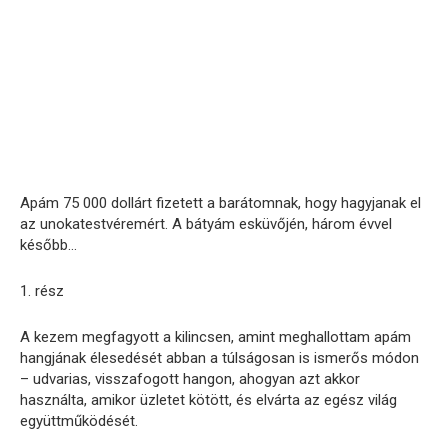
Apám 75 000 dollárt fizetett a barátomnak, hogy hagyjanak el
az unokatestvéremért. A bátyám esküvőjén, három évvel
később…
1. rész
A kezem megfagyott a kilincsen, amint meghallottam apám
hangjának élesedését abban a túlságosan is ismerős módon
– udvarias, visszafogott hangon, ahogyan azt akkor
használta, amikor üzletet kötött, és elvárta az egész világ
együttműködését.