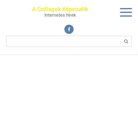
Перейти
A Csillagok Képviselik
к
Internetes hírek
контенту
Поиск: