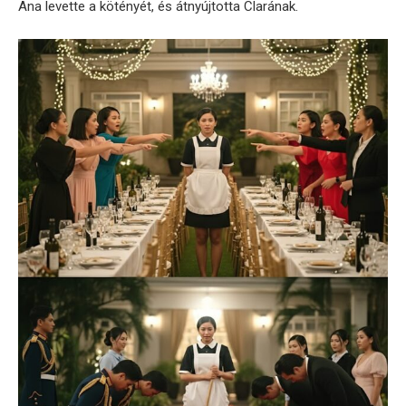
Ana levette a kötényét, és átnyújtotta Clarának.