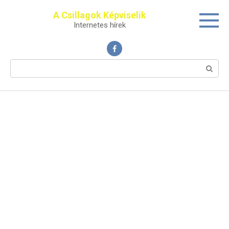
Перейти
A Csillagok Képviselik
к
Internetes hírek
контенту
Поиск: