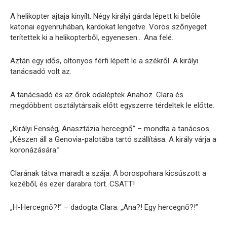
A helikopter ajtaja kinyílt. Négy királyi gárda lépett ki belőle
katonai egyenruhában, kardokat lengetve. Vörös szőnyeget
terítettek ki a helikopterből, egyenesen… Ana felé.
Aztán egy idős, öltönyös férfi lépett le a székről. A királyi
tanácsadó volt az.
A tanácsadó és az őrök odaléptek Anahoz. Clara és
megdöbbent osztálytársaik előtt egyszerre térdeltek le előtte.
„Királyi Fenség, Anasztázia hercegnő” – mondta a tanácsos.
„Készen áll a Genovia-palotába tartó szállítása. A király várja a
koronázására.”
Clarának tátva maradt a szája. A borospohara kicsúszott a
kezéből, és ezer darabra tört. CSATT!
„H-Hercegnő?!” – dadogta Clara. „Ana?! Egy hercegnő?!”