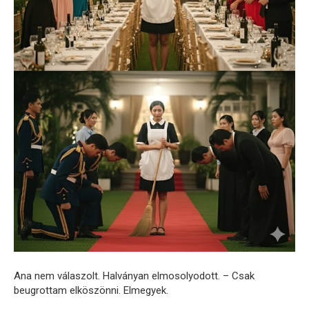
Ana nem válaszolt. Halványan elmosolyodott. – Csak
beugrottam elköszönni. Elmegyek.