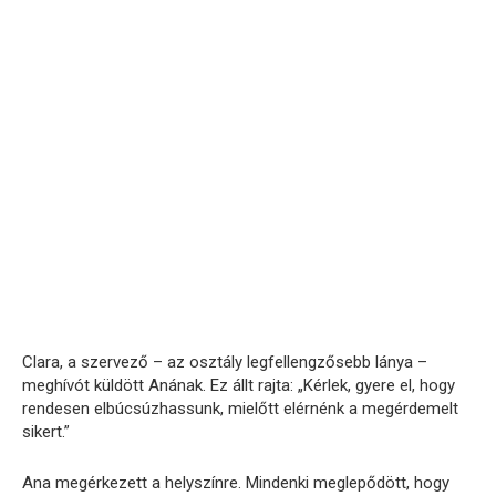
Clara, a szervező – az osztály legfellengzősebb lánya –
meghívót küldött Anának. Ez állt rajta: „Kérlek, gyere el, hogy
rendesen elbúcsúzhassunk, mielőtt elérnénk a megérdemelt
sikert.”
Ana megérkezett a helyszínre. Mindenki meglepődött, hogy