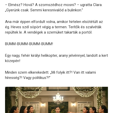
– Elmész? Hová? A szomszédhoz mosni? – ugratta Clara.
„Gyerünk csak. Semmi keresnivalód a bulinkon.”
Ana már éppen elfordult volna, amikor hirtelen elsötétült az
ég. Heves szél söpört végig a termen. Terítők és szalvéták
repültek le. A vendégek a szemüket takarták a portól.
BUMM-BUMM-BUMM-BUMM!
Egy nagy, fehér királyi helikopter, arany jelvénnyel, landolt a kert
közepén!
Minden szem elkerekedett. „Mi folyik itt?! Van itt valami
híresség?! Vagy politikus?!”