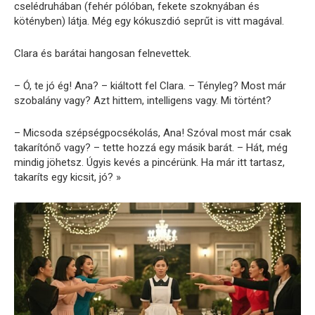
cselédruhában (fehér pólóban, fekete szoknyában és
kötényben) látja. Még egy kókuszdió seprűt is vitt magával.
Clara és barátai hangosan felnevettek.
– Ó, te jó ég! Ana? – kiáltott fel Clara. – Tényleg? Most már
szobalány vagy? Azt hittem, intelligens vagy. Mi történt?
– Micsoda szépségpocsékolás, Ana! Szóval most már csak
takarítónő vagy? – tette hozzá egy másik barát. – Hát, még
mindig jöhetsz. Úgyis kevés a pincérünk. Ha már itt tartasz,
takaríts egy kicsit, jó? »