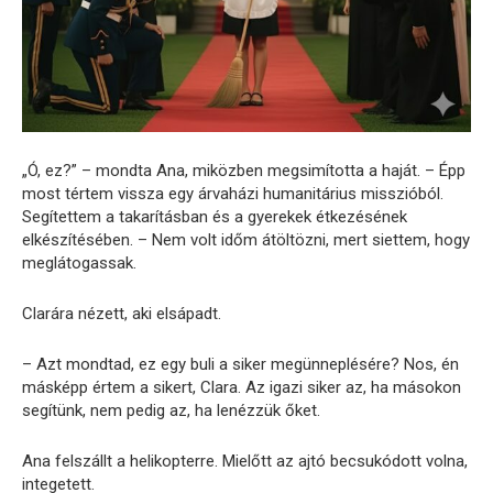
„Ó, ez?” – mondta Ana, miközben megsimította a haját. – Épp
most tértem vissza egy árvaházi humanitárius misszióból.
Segítettem a takarításban és a gyerekek étkezésének
elkészítésében. – Nem volt időm átöltözni, mert siettem, hogy
meglátogassak.
Clarára nézett, aki elsápadt.
– Azt mondtad, ez egy buli a siker megünneplésére? Nos, én
másképp értem a sikert, Clara. Az igazi siker az, ha másokon
segítünk, nem pedig az, ha lenézzük őket.
Ana felszállt a helikopterre. Mielőtt az ajtó becsukódott volna,
integetett.