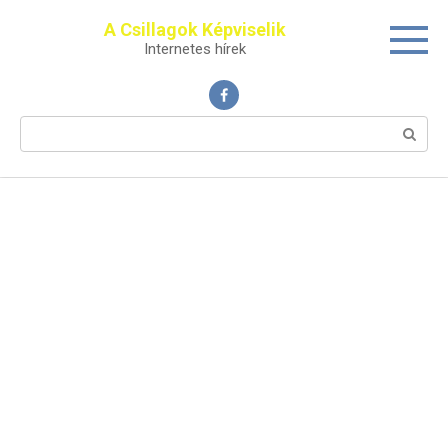
Перейти
A Csillagok Képviselik
к
Internetes hírek
контенту
Поиск: