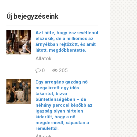
Új bejegyzéseink
Azt hitte, hogy észrevétlenül
elszökik, de a milliomos az
árnyékban rejtőzött, és amit
látott, megdöbbentette.
Állatok
0
205
Egy arrogáns gazdag nő
megalázott egy idős
takarítót, bízva
büntetlenségében – de
néhány perccel később az
igazság olyan hirtelen
kiderült, hogy a nő
megdermedt, sápadtan a
rémülettől.
Állatok