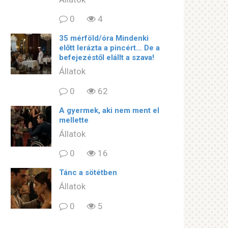
0
4
35 mérföld/óra Mindenki
előtt lerázta a pincért… De a
befejezéstől elállt a szava!
Állatok
0
62
A gyermek, aki nem ment el
mellette
Állatok
0
16
Tánc a sötétben
Állatok
0
5