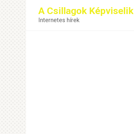
Перейти
A Csillagok Képviselik
к
контенту
Internetes hírek