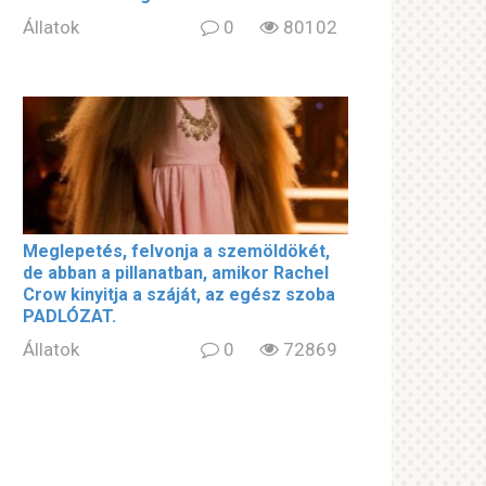
Állatok
0
80102
Meglepetés, felvonja a szemöldökét,
de abban a pillanatban, amikor Rachel
Crow kinyitja a száját, az egész szoba
PADLÓZAT.
Állatok
0
72869