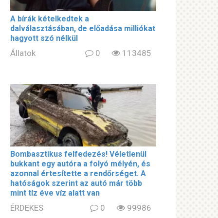
A bírák kételkedtek a
dalválasztásában, de előadása milliókat
hagyott szó nélkül
Állatok
0
113485
Bombasztikus felfedezés! Véletlenül
bukkant egy autóra a folyó mélyén, és
azonnal értesítette a rendőrséget. A
hatóságok szerint az autó már több
mint tíz éve víz alatt van
ÉRDEKES
0
99986