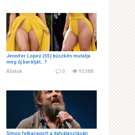
Jennifer Lopez (55) büszkén mutatja
meg új barátját…?
Állatok
0
92388
Simon felkacagott a dalválasztásán