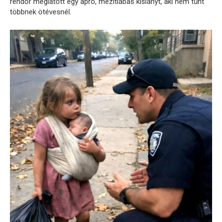
rendőr meglátott egy apró, mezítlábas kislányt, aki nem tűnt
többnek ötévesnél.