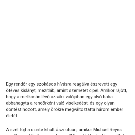
Egy rendőr egy szokásos hívásra reagálva észrevett egy
ötéves kislányt, mezítláb, amint szemetet cipel. Amikor rájött,
hogy a mellkasán lévő «zsák» valójában egy alvó baba,
abbahagyta a rendőrként való viselkedést, és egy olyan
döntést hozott, amely örökre megváltoztatta három ember
életét.
A szél fújt a szinte kihalt őszi utcán, amikor Michael Reyes