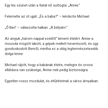
Egy kis szünet után a fiatal nő suttogta: „Annie.”
Felemelte az öt ujját. „És a baba?” – kérdezte Michael.
„Ő Ben” – válaszolta halkan. „A bátyám.”
Az anyjuk „három nappal ezelőtt” kiment ételért. Annie a
mosoda mögött lakott, a gépek mellett heverészett, és úgy
gondoskodott Benről, mintha ez a világ legtermészetesebb
dolga lenne.
Michael rájött, hogy a babának ételre, melegre és orvosi
ellátásra van szüksége, Annie-nek pedig biztonságra.
Egyetlen rossz mozdulat, és eltűnhetnek a város árnyaiban.