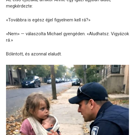
megkérdezte:
«Továbbra is egész éjjel figyelnem kell rá?»
«Nem» — válaszolta Michael gyengéden. «Aludhatsz. Vigyázok
rá.»
Bólintott, és azonnal elaludt.