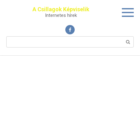
Перейти
A Csillagok Képviselik
к
Internetes hírek
контенту
Поиск: