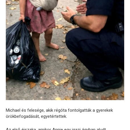
Michael és felesége, akik régóta fontolgatták a gyerekek
örökbefogadását, egyetértettek.
Az első éjszaka, amikor Annie egy igazi ágyban aludt,