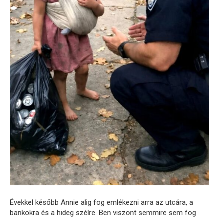
Évekkel később Annie alig fog emlékezni arra az utcára, a
bankokra és a hideg szélre. Ben viszont semmire sem fog