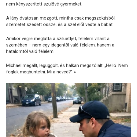
nem kényszerített szülővé gyermeket.
A lány óvatosan mozgott, mintha csak megszokásból,
szemetet szedett össze, és a szél elől védte a babát.
Amikor végre meglátta a sziluettjét, félelem villant a
szemében – nem egy idegentől való félelem, hanem a
hatalomtól való félelem.
Michael megállt, leguggolt, és halkan megszólalt: „Helló. Nem
foglak megbüntetni. Mi a neved?” »