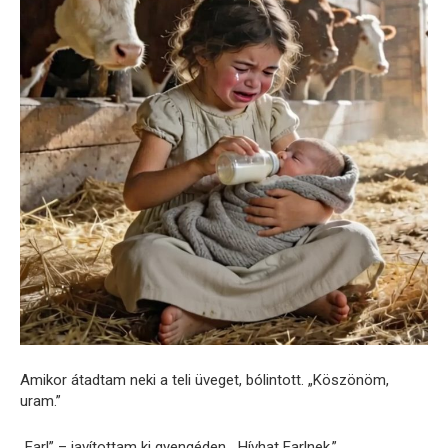
Amikor átadtam neki a teli üveget, bólintott. „Köszönöm,
uram.”
„Earl” – javítottam ki gyengéden. „Hívhat Earlnek.”