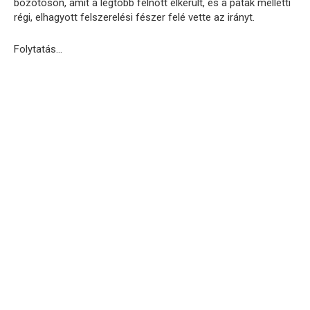
bozótoson, amit a legtöbb felnőtt elkerült, és a patak melletti
régi, elhagyott felszerelési fészer felé vette az irányt.
Folytatás…