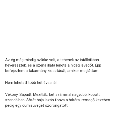
Az ég még mindig szürke volt, a tehenek az istállóikban
heverésztek, és a széna illata lengte a hideg levegőt. Épp
befejeztem a takarmány kiosztását, amikor megláttam.
Nem lehetett több hét évesnél.
Vékony. Sápadt. Mezítláb, két számmal nagyobb, kopott
szandálban. Sötét haja lazán fonva a hátára, remegő kezében
pedig egy cumisüveget szorongatott.