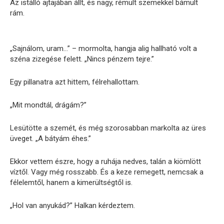
Az istálló ajtajában állt, és nagy, rémült szemekkel bámult
rám.
„Sajnálom, uram…” – mormolta, hangja alig hallható volt a
széna zizegése felett. „Nincs pénzem tejre.”
Egy pillanatra azt hittem, félrehallottam.
„Mit mondtál, drágám?”
Lesütötte a szemét, és még szorosabban markolta az üres
üveget. „A bátyám éhes.”
Ekkor vettem észre, hogy a ruhája nedves, talán a kiömlött
víztől. Vagy még rosszabb. És a keze remegett, nemcsak a
félelemtől, hanem a kimerültségtől is.
„Hol van anyukád?” Halkan kérdeztem.