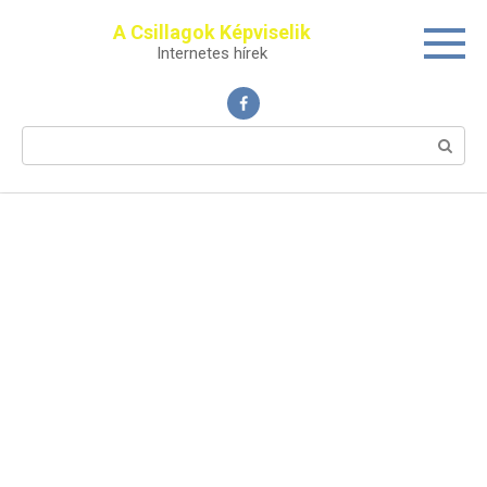
Перейти
A Csillagok Képviselik
к
Internetes hírek
контенту
Поиск: