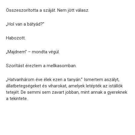
Összeszorította a száját. Nem jött válasz.
„Hol van a bátyád?”
Habozott.
„Majdnem” – mondta végül.
Szorítást éreztem a mellkasomban.
„Hatvanhárom éve élek ezen a tanyán.” Ismertem aszályt,
állatbetegségeket és viharokat, amelyek letépték az istállók
tetejét. De semmi sem zavart jobban, mint annak a gyereknek
a tekintete.