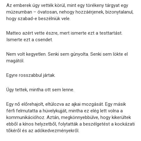
Az emberek úgy vették körül, mint egy törékeny tárgyat egy
múzeumban – óvatosan, nehogy hozzáérjenek, bizonytalanul,
hogy szabad-e beszélniük vele.
Matteo azért vette észre, mert ismerte ezt a testtartást.
Ismerte ezt a csendet.
Nem volt kegyetlen. Senki sem gúnyolta. Senki sem lökte el
magától.
Egyre rosszabbul jártak.
Úgy tettek, mintha ott sem lenne.
Egy nő előrehajolt, eltúlozva az ajkai mozgását. Egy másik
férfi felmutatta a hüvelykujját, mintha ez elég lett volna a
kommunikációhoz. Aztán, megkönnyebbülve, hogy kikerültek
ebből a kínos helyzetből, folytatták a beszélgetést a kockázati
tőkéről és az adókedvezményekről.