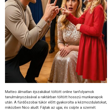
Matteo álmatlan éjszakákat töltött online tanfolyamok
tanulmányozásával a raktárban töltött hosszú munkanapok
után. A fürdőszobai tükör előtt gyakorolta a kézmozdulatokat,
miközben Nico aludt. Fájtak az ujjai, és csípte a szemét.