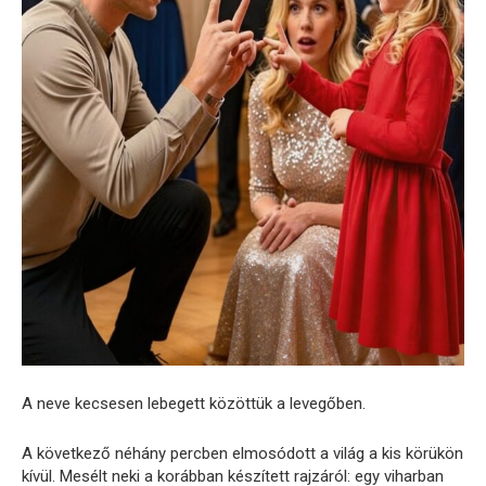
A neve kecsesen lebegett közöttük a levegőben.
A következő néhány percben elmosódott a világ a kis körükön
kívül. Mesélt neki a korábban készített rajzáról: egy viharban