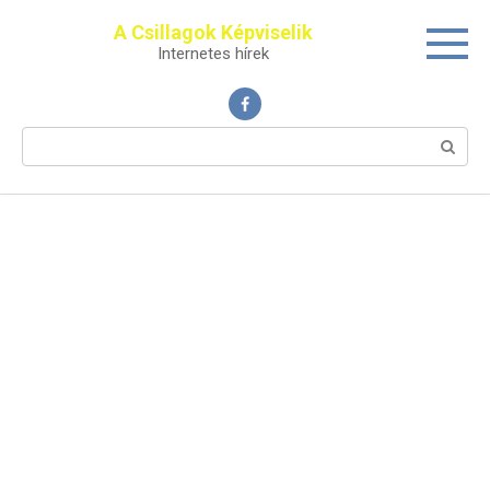
Перейти
A Csillagok Képviselik
к
Internetes hírek
контенту
Поиск: