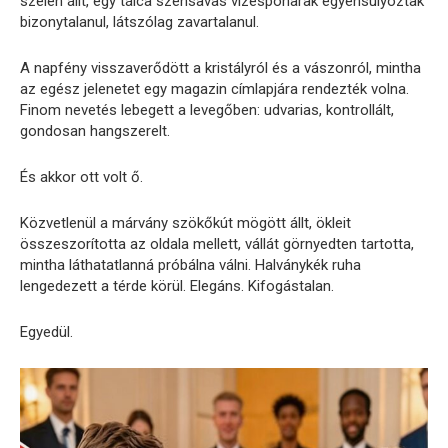
szélén állt, egy tálca szénsavas vizespoharak egyensúlyoztak
bizonytalanul, látszólag zavartalanul.
A napfény visszaverődött a kristályról és a vászonról, mintha
az egész jelenetet egy magazin címlapjára rendezték volna.
Finom nevetés lebegett a levegőben: udvarias, kontrollált,
gondosan hangszerelt.
És akkor ott volt ő.
Közvetlenül a márvány szökőkút mögött állt, ökleit
összeszorította az oldala mellett, vállát görnyedten tartotta,
mintha láthatatlanná próbálna válni. Halványkék ruha
lengedezett a térde körül. Elegáns. Kifogástalan.
Egyedül.