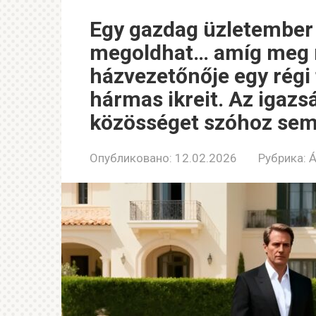
Egy gazdag üzletember 
megoldhat… amíg meg n
házvezetőnője egy régi
hármas ikreit. Az igazsá
közösséget szóhoz sem
Опубликовано:
12.02.2026
Рубрика:
Á