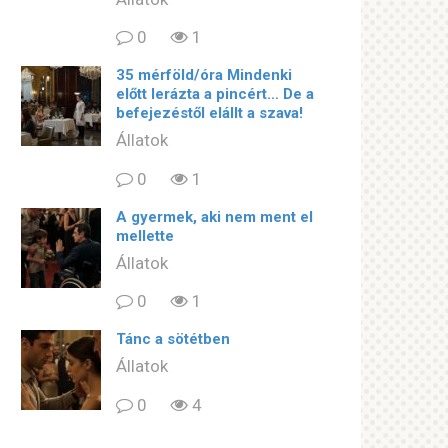
0
1
35 mérföld/óra Mindenki
előtt lerázta a pincért… De a
befejezéstől elállt a szava!
Állatok
0
1
A gyermek, aki nem ment el
mellette
Állatok
0
1
Tánc a sötétben
Állatok
0
4