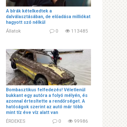
A bírák kételkedtek a
dalválasztásában, de előadása milliókat
hagyott szó nélkül
Állatok
0
113485
Bombasztikus felfedezés! Véletlenül
bukkant egy autóra a folyó mélyén, és
azonnal értesítette a rendőrséget. A
hatóságok szerint az autó már több
mint tíz éve víz alatt van
ÉRDEKES
0
99986