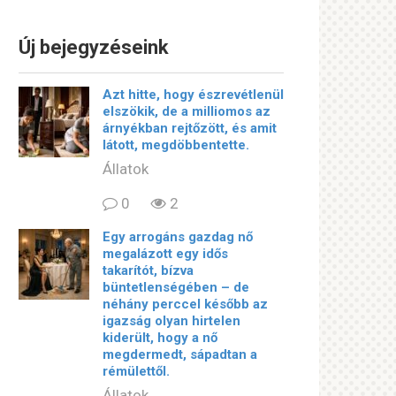
Új bejegyzéseink
Azt hitte, hogy észrevétlenül
elszökik, de a milliomos az
árnyékban rejtőzött, és amit
látott, megdöbbentette.
Állatok
0
2
Egy arrogáns gazdag nő
megalázott egy idős
takarítót, bízva
büntetlenségében – de
néhány perccel később az
igazság olyan hirtelen
kiderült, hogy a nő
megdermedt, sápadtan a
rémülettől.
Állatok