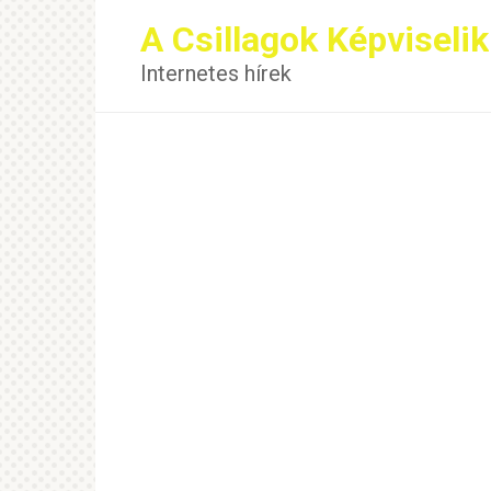
Перейти
A Csillagok Képviselik
к
контенту
Internetes hírek