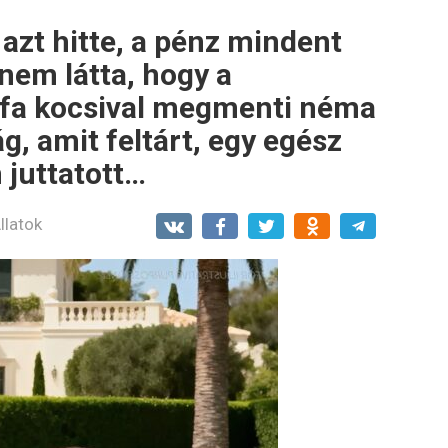
azt hitte, a pénz mindent
em látta, hogy a
 fa kocsival megmenti néma
g, amit feltárt, egy egész
 juttatott…
llatok