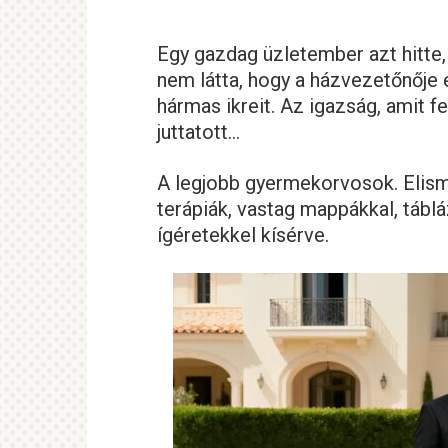
Egy gazdag üzletember azt hitt
nem látta, hogy a házvezetőnője
hármas ikreit. Az igazság, amit 
juttatott…
A legjobb gyermekorvosok. Elis
terápiák, vastag mappákkal, táb
ígéretekkel kísérve.