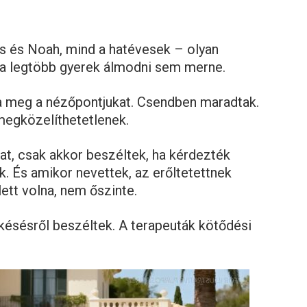
s és Noah, mind a hatévesek – olyan
 a legtöbb gyerek álmodni sem merne.
a meg a nézőpontjukat. Csendben maradtak.
megközelíthetetlenek.
at, csak akkor beszéltek, ha kérdezték
k. És amikor nevettek, az erőltetettnek
lett volna, nem őszinte.
ésésről beszéltek. A terapeuták kötődési