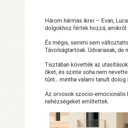
Három hármas ikrei – Evan, Luca
dolgokhoz fértek hozzá, amikről
És mégis, semmi sem változtatt
Távolságtartóak. Udvariasak, de 
Tisztában követték az utasítások
őket, és szinte soha nem nevette
tűnt… mintha valami tanult dolog 
Az orvosok szocio-emocionális k
nehézségeket említettek.