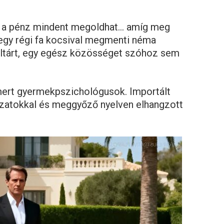
e, a pénz mindent megoldhat… amíg meg
 egy régi fa kocsival megmenti néma
feltárt, egy egész közösséget szóhoz sem
mert gyermekpszichológusok. Importált
lázatokkal és meggyőző nyelven elhangzott