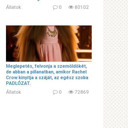
Állatok
0
80102
Meglepetés, felvonja a szemöldökét,
de abban a pillanatban, amikor Rachel
Crow kinyitja a száját, az egész szoba
PADLÓZAT.
Állatok
0
72869