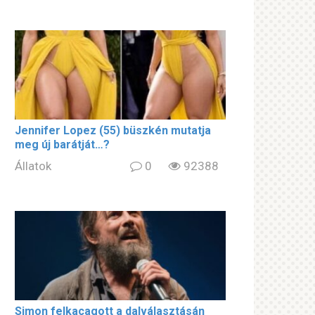
Jennifer Lopez (55) büszkén mutatja
meg új barátját…?
Állatok
0
92388
Simon felkacagott a dalválasztásán