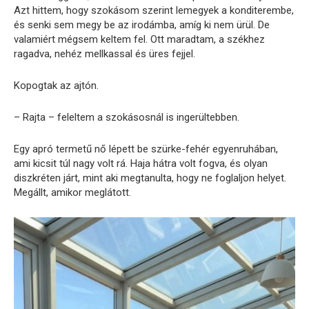
Azt hittem, hogy szokásom szerint lemegyek a konditerembe,
és senki sem megy be az irodámba, amíg ki nem ürül. De
valamiért mégsem keltem fel. Ott maradtam, a székhez
ragadva, nehéz mellkassal és üres fejjel.
Kopogtak az ajtón.
– Rajta – feleltem a szokásosnál is ingerültebben.
Egy apró termetű nő lépett be szürke-fehér egyenruhában,
ami kicsit túl nagy volt rá. Haja hátra volt fogva, és olyan
diszkréten járt, mint aki megtanulta, hogy ne foglaljon helyet.
Megállt, amikor meglátott.