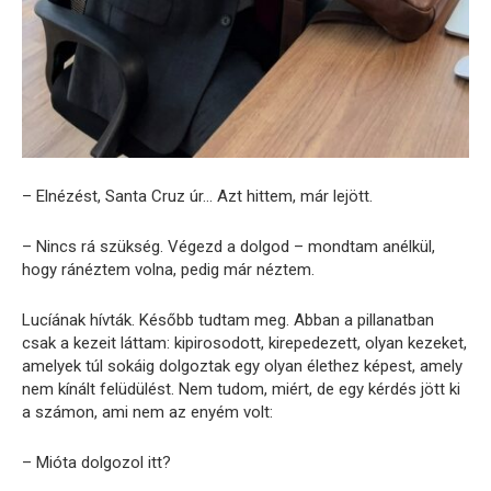
– Elnézést, Santa Cruz úr… Azt hittem, már lejött.
– Nincs rá szükség. Végezd a dolgod – mondtam anélkül,
hogy ránéztem volna, pedig már néztem.
Lucíának hívták. Később tudtam meg. Abban a pillanatban
csak a kezeit láttam: kipirosodott, kirepedezett, olyan kezeket,
amelyek túl sokáig dolgoztak egy olyan élethez képest, amely
nem kínált felüdülést. Nem tudom, miért, de egy kérdés jött ki
a számon, ami nem az enyém volt:
– Mióta dolgozol itt?