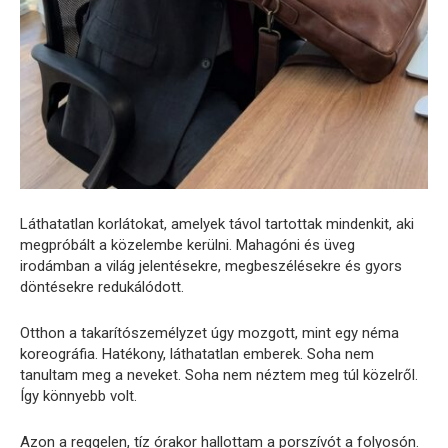
Láthatatlan korlátokat, amelyek távol tartottak mindenkit, aki
megpróbált a közelembe kerülni. Mahagóni és üveg
irodámban a világ jelentésekre, megbeszélésekre és gyors
döntésekre redukálódott.
Otthon a takarítószemélyzet úgy mozgott, mint egy néma
koreográfia. Hatékony, láthatatlan emberek. Soha nem
tanultam meg a neveket. Soha nem néztem meg túl közelről.
Így könnyebb volt.
Azon a reggelen, tíz órakor hallottam a porszívót a folyosón.