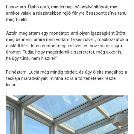
Lapoztam. Újabb apró, mindennapi hálanyilvánítások, mint
amikor valaki a részletekben rejlő fényre összpontosítva tanul
meg túlélni.
Aztán megláttam egy mondatot, ami olyan igazságként ütött
meg bennem, amire nem voltam felkészülve: „Imádkozzatok a
családfőért. Isten érintse meg a szívét, és hozzon neki újra
örömet. Tudja, hogy megérdemli a szeretetet, még akkor is,
ha úgy tűnik, nem hiszi el.”
Felnéztem. Lucia még mindig térdelt, és úgy ölelte magához a
táskája maradványait, mintha az is a történetének része
lenne.