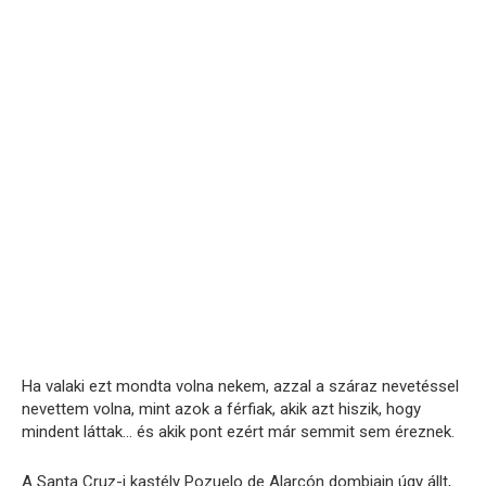
Ha valaki ezt mondta volna nekem, azzal a száraz nevetéssel
nevettem volna, mint azok a férfiak, akik azt hiszik, hogy
mindent láttak… és akik pont ezért már semmit sem éreznek.
A Santa Cruz-i kastély Pozuelo de Alarcón dombjain úgy állt,