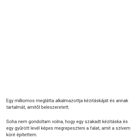
Egy milliomos meglátta alkalmazottja kézitáskáját és annak
tartalmát, amitől beleszeretett.
Soha nem gondoltam volna, hogy egy szakadt kézitáska és
egy gyűrött levél képes megrepeszteni a falat, amit a szívem
köré építettem.