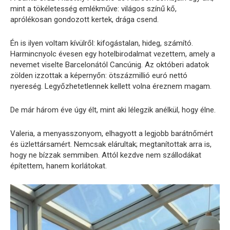
mint a tökéletesség emlékműve: világos színű kő,
aprólékosan gondozott kertek, drága csend.
Én is ilyen voltam kívülről: kifogástalan, hideg, számító.
Harmincnyolc évesen egy hotelbirodalmat vezettem, amely a
nevemet viselte Barcelonától Cancúnig. Az októberi adatok
zölden izzottak a képernyőn: ötszázmillió euró nettó
nyereség. Legyőzhetetlennek kellett volna éreznem magam.
De már három éve úgy élt, mint aki lélegzik anélkül, hogy élne.
Valeria, a menyasszonyom, elhagyott a legjobb barátnőmért
és üzlettársamért. Nemcsak elárultak; megtanítottak arra is,
hogy ne bízzak semmiben. Attól kezdve nem szállodákat
építettem, hanem korlátokat.