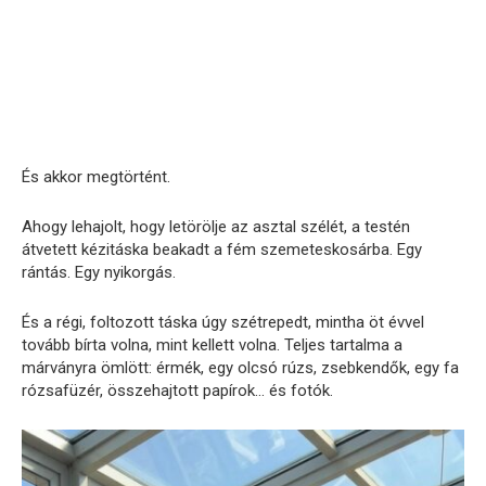
És akkor megtörtént.
Ahogy lehajolt, hogy letörölje az asztal szélét, a testén
átvetett kézitáska beakadt a fém szemeteskosárba. Egy
rántás. Egy nyikorgás.
És a régi, foltozott táska úgy szétrepedt, mintha öt évvel
tovább bírta volna, mint kellett volna. Teljes tartalma a
márványra ömlött: érmék, egy olcsó rúzs, zsebkendők, egy fa
rózsafüzér, összehajtott papírok… és fotók.