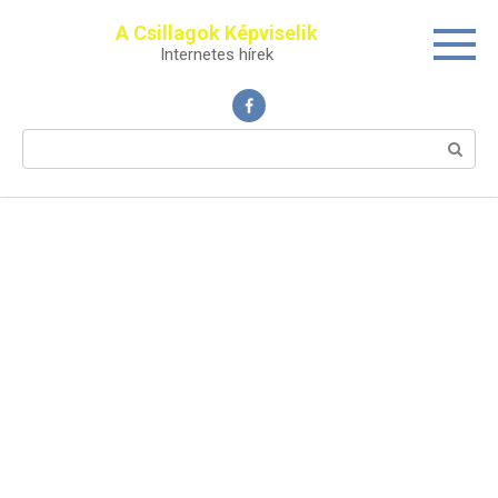
Перейти
A Csillagok Képviselik
к
Internetes hírek
контенту
Поиск: