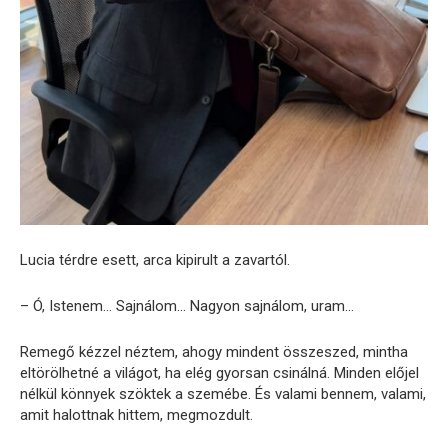
Lucia térdre esett, arca kipirult a zavartól.
– Ó, Istenem… Sajnálom… Nagyon sajnálom, uram…
Remegő kézzel néztem, ahogy mindent összeszed, mintha
eltörölhetné a világot, ha elég gyorsan csinálná. Minden előjel
nélkül könnyek szöktek a szemébe. És valami bennem, valami,
amit halottnak hittem, megmozdult.