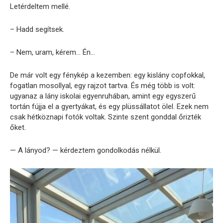
Letérdeltem mellé.
– Hadd segítsek.
– Nem, uram, kérem… Én…
De már volt egy fénykép a kezemben: egy kislány copfokkal,
fogatlan mosollyal, egy rajzot tartva. És még több is volt:
ugyanaz a lány iskolai egyenruhában, amint egy egyszerű
tortán fújja el a gyertyákat, és egy plüssállatot ölel. Ezek nem
csak hétköznapi fotók voltak. Szinte szent gonddal őrizték
őket.
— A lányod? — kérdeztem gondolkodás nélkül.