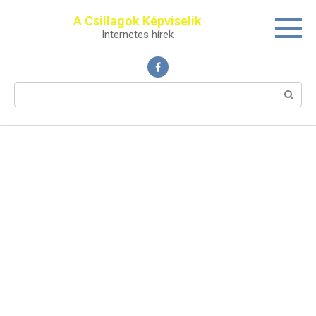
Перейти
A Csillagok Képviselik
к
Internetes hírek
контенту
Поиск: