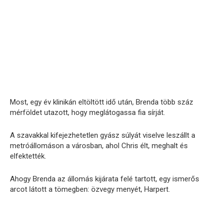
Most, egy év klinikán eltöltött idő után, Brenda több száz
mérföldet utazott, hogy meglátogassa fia sírját.
A szavakkal kifejezhetetlen gyász súlyát viselve leszállt a
metróállomáson a városban, ahol Chris élt, meghalt és
elfektették.
Ahogy Brenda az állomás kijárata felé tartott, egy ismerős
arcot látott a tömegben: özvegy menyét, Harpert.