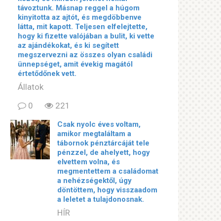
távoztunk. Másnap reggel a húgom
kinyitotta az ajtót, és megdöbbenve
látta, mit kapott. Teljesen elfelejtette,
hogy ki fizette valójában a bulit, ki vette
az ajándékokat, és ki segített
megszervezni az összes olyan családi
ünnepséget, amit évekig magától
értetődőnek vett.
Állatok
0
221
Csak nyolc éves voltam,
amikor megtaláltam a
tábornok pénztárcáját tele
pénzzel, de ahelyett, hogy
elvettem volna, és
megmentettem a családomat
a nehézségektől, úgy
döntöttem, hogy visszaadom
a leletet a tulajdonosnak.
HÍR