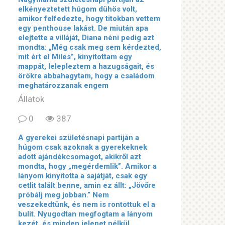
elkényeztetett húgom dühös volt,
amikor felfedezte, hogy titokban vettem
egy penthouse lakást. De miután apa
elejtette a villáját, Diana néni pedig azt
mondta: „Még csak meg sem kérdezted,
mit ért el Miles”, kinyitottam egy
mappát, lelepleztem a hazugságait, és
örökre abbahagytam, hogy a családom
meghatározzanak engem
Állatok
0
387
A gyerekei születésnapi partiján a
húgom csak azoknak a gyerekeknek
adott ajándékcsomagot, akikről azt
mondta, hogy „megérdemlik”. Amikor a
lányom kinyitotta a sajátját, csak egy
cetlit talált benne, amin ez állt: „Jövőre
próbálj meg jobban.” Nem
veszekedtünk, és nem is rontottuk el a
bulit. Nyugodtan megfogtam a lányom
kezét, és minden jelenet nélkül