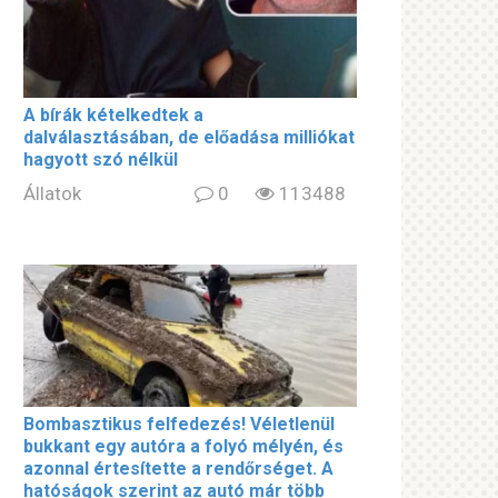
A bírák kételkedtek a
dalválasztásában, de előadása milliókat
hagyott szó nélkül
Állatok
0
113488
Bombasztikus felfedezés! Véletlenül
bukkant egy autóra a folyó mélyén, és
azonnal értesítette a rendőrséget. A
hatóságok szerint az autó már több