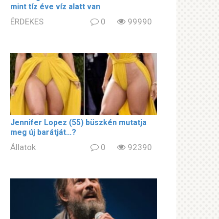
mint tíz éve víz alatt van
ÉRDEKES
0
99990
Jennifer Lopez (55) büszkén mutatja
meg új barátját…?
Állatok
0
92390