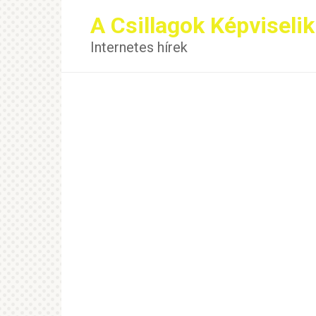
Перейти
A Csillagok Képviselik
к
контенту
Internetes hírek