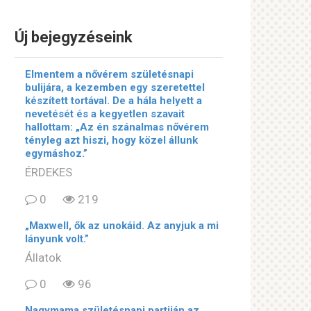
Új bejegyzéseink
Elmentem a nővérem születésnapi
bulijára, a kezemben egy szeretettel
készített tortával. De a hála helyett a
nevetését és a kegyetlen szavait
hallottam: „Az én szánalmas nővérem
tényleg azt hiszi, hogy közel állunk
egymáshoz.”
ÉRDEKES
0
219
„Maxwell, ők az unokáid. Az anyjuk a mi
lányunk volt.”
Állatok
0
96
Nagymama születésnapi partiján az