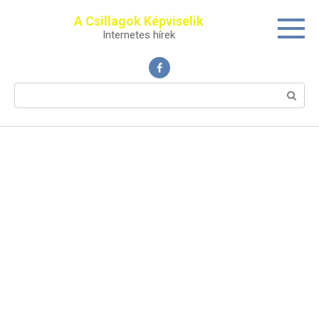
Перейти
A Csillagok Képviselik
к
Internetes hírek
контенту
Поиск: