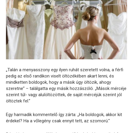
„Talán a menyasszony egy ilyen ruhát szeretett volna, a férfi
pedig az első randikon viselt öltözékében akart lenni, és
mindketten boldogok, hogy a másik úgy öltözik, ahogy
szeretne” – találgatta egy másik hozzászóló. „Mások mércéje
szerint túl- vagy alulöltözöttek, de saját mércéjük szerint jól
öltöztek fel.”
Egy harmadik kommentelő így zárta: „Ha boldogok, akkor kit
érdekel? Ha a vőlegény csak ennyit tett, az szomorú.”