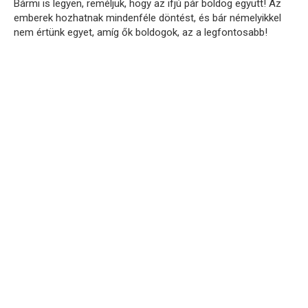
Bármi is legyen, reméljük, hogy az ifjú pár boldog együtt! Az
emberek hozhatnak mindenféle döntést, és bár némelyikkel
nem értünk egyet, amíg ők boldogok, az a legfontosabb!