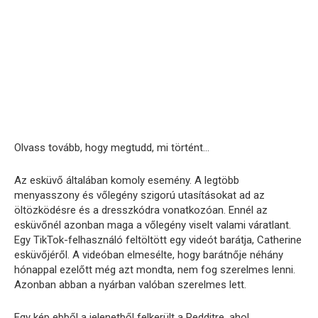
Olvass tovább, hogy megtudd, mi történt…
Az esküvő általában komoly esemény. A legtöbb
menyasszony és vőlegény szigorú utasításokat ad az
öltözködésre és a dresszkódra vonatkozóan. Ennél az
esküvőnél azonban maga a vőlegény viselt valami váratlant.
Egy TikTok-felhasználó feltöltött egy videót barátja, Catherine
esküvőjéről. A videóban elmesélte, hogy barátnője néhány
hónappal ezelőtt még azt mondta, nem fog szerelmes lenni.
Azonban abban a nyárban valóban szerelmes lett.
Egy kép ebből a jelenetből felkerült a Redditre, ahol