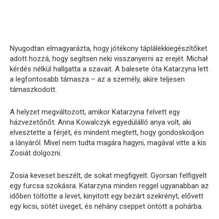
Nyugodtan elmagyarázta, hogy jótékony táplálékkiegészítőket
adott hozzá, hogy segítsen neki visszanyerni az erejét. Michał
kérdés nélkül hallgatta a szavait. A balesete óta Katarzyna lett
a legfontosabb támasza – az a személy, akire teljesen
támaszkodott.
A helyzet megváltozott, amikor Katarzyna felvett egy
házvezetőnőt. Anna Kowalczyk egyedülálló anya volt, aki
elvesztette a férjét, és mindent megtett, hogy gondoskodjon
a lányáról. Mivel nem tudta magára hagyni, magával vitte a kis
Zosiát dolgozni.
Zosia keveset beszélt, de sokat megfigyelt. Gyorsan felfigyelt
egy furcsa szokásra. Katarzyna minden reggel ugyanabban az
időben töltötte a levet, kinyitott egy bezárt szekrényt, elővett
egy kicsi, sötét üveget, és néhány cseppet öntött a pohárba.