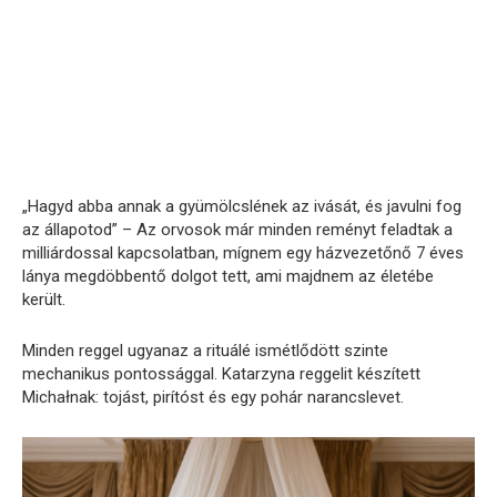
„Hagyd abba annak a gyümölcslének az ivását, és javulni fog
az állapotod” – Az orvosok már minden reményt feladtak a
milliárdossal kapcsolatban, mígnem egy házvezetőnő 7 éves
lánya megdöbbentő dolgot tett, ami majdnem az életébe
került.
Minden reggel ugyanaz a rituálé ismétlődött szinte
mechanikus pontossággal. Katarzyna reggelit készített
Michałnak: tojást, pirítóst és egy pohár narancslevet.