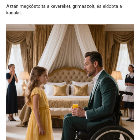
Aztán megkóstolta a keveréket, grimaszolt, és eldobta a
kanalat.