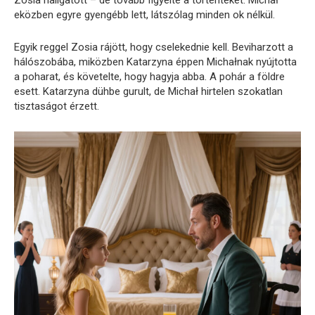
Zosia hallgatott – de tovább figyelte a történteket. Michał
eközben egyre gyengébb lett, látszólag minden ok nélkül.
Egyik reggel Zosia rájött, hogy cselekednie kell. Beviharzott a
hálószobába, miközben Katarzyna éppen Michałnak nyújtotta
a poharat, és követelte, hogy hagyja abba. A pohár a földre
esett. Katarzyna dühbe gurult, de Michał hirtelen szokatlan
tisztaságot érzett.