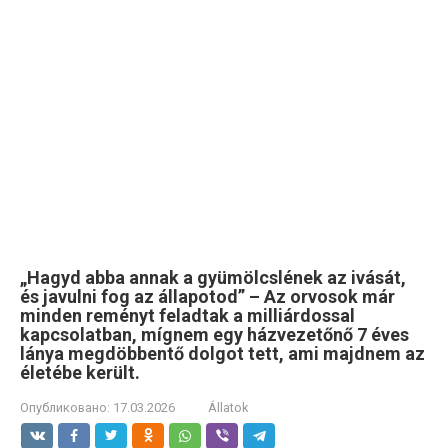
„Hagyd abba annak a gyümölcslének az ivását,
és javulni fog az állapotod” – Az orvosok már
minden reményt feladtak a milliárdossal
kapcsolatban, mígnem egy házvezetőnő 7 éves
lánya megdöbbentő dolgot tett, ami majdnem az
életébe került.
Опубликовано:
17.03.2026
Állatok