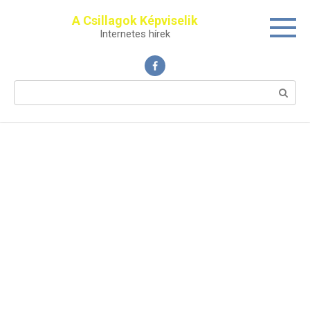
Перейти
A Csillagok Képviselik
к
Internetes hírek
контенту
Поиск: