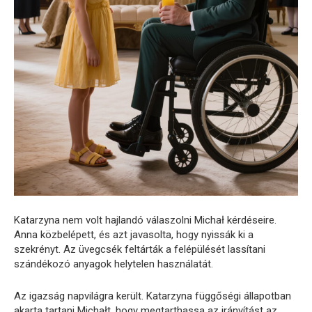
Katarzyna nem volt hajlandó válaszolni Michał kérdéseire.
Anna közbelépett, és azt javasolta, hogy nyissák ki a
szekrényt. Az üvegcsék feltárták a felépülését lassítani
szándékozó anyagok helytelen használatát.
Az igazság napvilágra került. Katarzyna függőségi állapotban
akarta tartani Michałt, hogy megtarthassa az irányítást az