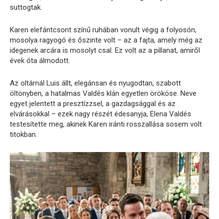
suttogtak.
Karen elefántcsont színű ruhában vonult végig a folyosón,
mosolya ragyogó és őszinte volt – az a fajta, amely még az
idegenek arcára is mosolyt csal. Ez volt az a pillanat, amiről
évek óta álmodott.
Az oltárnál Luis állt, elegánsan és nyugodtan, szabott
öltönyben, a hatalmas Valdés klán egyetlen örököse. Neve
egyet jelentett a presztízzsel, a gazdagsággal és az
elvárásokkal – ezek nagy részét édesanyja, Elena Valdés
testesítette meg, akinek Karen iránti rosszallása sosem volt
titokban.