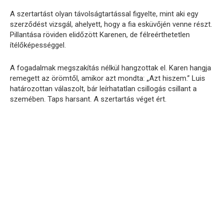
A szertartást olyan távolságtartással figyelte, mint aki egy
szerződést vizsgál, ahelyett, hogy a fia esküvőjén venne részt.
Pillantása röviden elidőzött Karenen, de félreérthetetlen
ítélőképességgel.
A fogadalmak megszakítás nélkül hangzottak el. Karen hangja
remegett az örömtől, amikor azt mondta: „Azt hiszem.” Luis
határozottan válaszolt, bár leírhatatlan csillogás csillant a
szemében. Taps harsant. A szertartás véget ért.