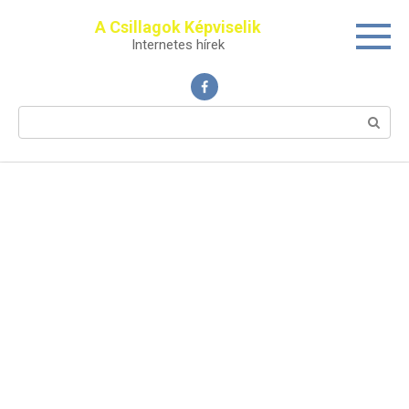
Перейти
A Csillagok Képviselik
к
Internetes hírek
контенту
Поиск: