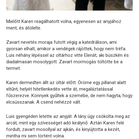
Mielőtt Karen reagálhatott volna, egyenesen az anyjához
ment, és átölelte.
Zavart nevetés moraja futott végig a katedrálison, ami
gyorsan elhalt, amikor a vendégek rájöttek, hogy nem tréfa.
Luis néhány lépéssel az oltárhoz vitte Elenát, aki büszkén és
diadalmasan mosolygott. Zavart mormogás töltötte be a
termet.
Karen dermedten állt az oltár előtt. Öröme egy pillanat alatt
eltűnt, helyét hitetlenkedés vette át, megaláztatással
fűszerezve. Könnyek gyűltek a szemébe, de nem hagyta, hogy
elcsússzanak. A csend nehézzé vált.
Luis gyengéden letette az anyját. A lány úgy csókolta meg az
arcát, mint egy szívességet adó királynő. Aztán Karen felé
fordult, zavart mosollyal az ajkán, és kinyújtotta a kezét,
mintha mi sem történt volna.