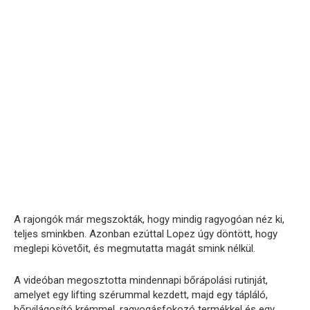
A rajongók már megszokták, hogy mindig ragyogóan néz ki,
teljes sminkben. Azonban ezúttal Lopez úgy döntött, hogy
meglepi követőit, és megmutatta magát smink nélkül.
A videóban megosztotta mindennapi bőrápolási rutinját,
amelyet egy lifting szérummal kezdett, majd egy tápláló,
bőrvilágosító krémmel, ragyogásfokozó termékkel és egy