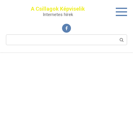
Перейти
A Csillagok Képviselik
к
Internetes hírek
контенту
Поиск: