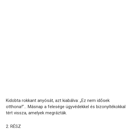
Kidobta rokkant anyósát, azt kiabálva: „Ez nem idősek
otthona!”… Másnap a felesége ügyvédekkel és bizonyítékokkal
tért vissza, amelyek megrázták.
2. RÉSZ