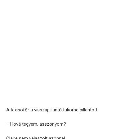
A taxisofőr a visszapillantó tükörbe pillantott.
– Hová tegyem, asszonyom?
Claire nem válaszolt azonnal.