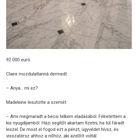
92 000 euró.
Claire mozdulatlanná dermedt.
– Anya… mi ez?
Madeleine lesütötte a szemét.
– Ami megmaradt a bécsi telkem eladásából. Félretettem a
kis nyugdíjamból. Házi segítőt akartam fizetni, ha túl fáradt
leszel. De most el fogod ezt a pénzt, ügyvédet hívsz, és
visszatérsz ahhoz a nőhöz, aki azelőtt voltál.