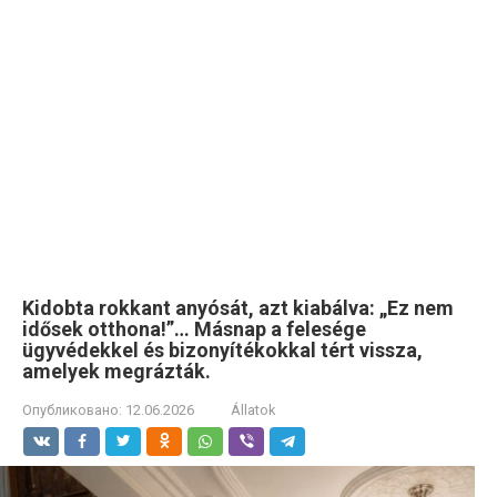
Kidobta rokkant anyósát, azt kiabálva: „Ez nem
idősek otthona!”… Másnap a felesége
ügyvédekkel és bizonyítékokkal tért vissza,
amelyek megrázták.
Опубликовано:
12.06.2026
Állatok