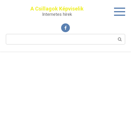
Перейти
A Csillagok Képviselik
к
Internetes hírek
контенту
Поиск: