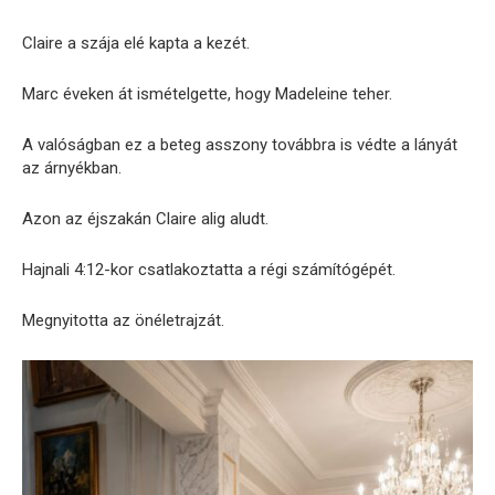
Claire a szája elé kapta a kezét.
Marc éveken át ismételgette, hogy Madeleine teher.
A valóságban ez a beteg asszony továbbra is védte a lányát
az árnyékban.
Azon az éjszakán Claire alig aludt.
Hajnali 4:12-kor csatlakoztatta a régi számítógépét.
Megnyitotta az önéletrajzát.