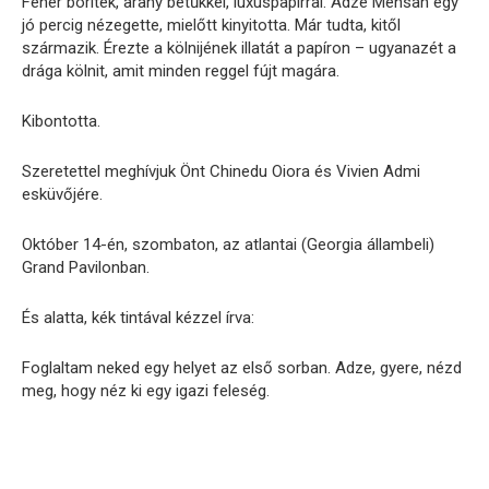
Fehér boríték, arany betűkkel, luxuspapírral. Adze Mensah egy
jó percig nézegette, mielőtt kinyitotta. Már tudta, kitől
származik. Érezte a kölnijének illatát a papíron – ugyanazét a
drága kölnit, amit minden reggel fújt magára.
Kibontotta.
Szeretettel meghívjuk Önt Chinedu Oiora és Vivien Admi
esküvőjére.
Október 14-én, szombaton, az atlantai (Georgia állambeli)
Grand Pavilonban.
És alatta, kék tintával kézzel írva:
Foglaltam neked egy helyet az első sorban. Adze, gyere, nézd
meg, hogy néz ki egy igazi feleség.