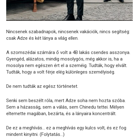
Nincsenek szabadnapok, nincsenek vakációk, nincs segítség:
csak Adze és két lánya a világ ellen.
A szomszédai számára ő volt a 4B lakás csendes asszonya.
Gyengéd, alázatos, mindig mosolygós, még akkor is, ha a
mosolya nem egészen ért el a szeméig. Tudták, hogy elvált.
Tudták, hogy a volt férje elég különleges személyiség.
De nem tudták az egész történetet.
Senki sem beszélt róla, mert Adze soha nem hozta szóba.
Sem a házasság, sem a válás, sem Chinedu tettei. Mélyen
eltemette magában, bezárta, és a lányaira koncentrált.
De ez a meghívás… ez a meghívás egy kulcs volt, és ez fog
mindent kinyitni. (Folytatás…)