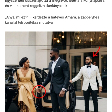
Egyszerűen összehajtotta a meghívót, letette a konyhapultra,
és visszament reggelizni ikerlányainak.
„Anya, mi ez?” – kérdezte a hatéves Amara, a zabpelyhes
kanállal teli borítékra mutatva.