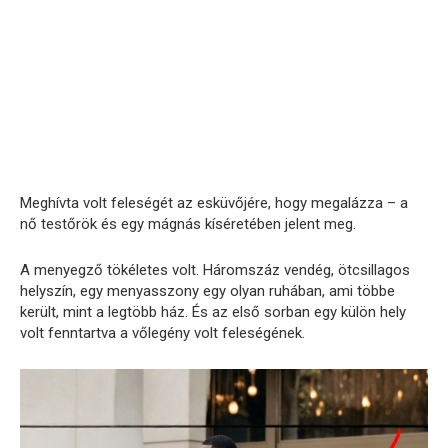
Meghívta volt feleségét az esküvőjére, hogy megalázza – a
nő testőrök és egy mágnás kíséretében jelent meg.
A menyegző tökéletes volt. Háromszáz vendég, ötcsillagos
helyszín, egy menyasszony egy olyan ruhában, ami többe
került, mint a legtöbb ház. És az első sorban egy külön hely
volt fenntartva a vőlegény volt feleségének.