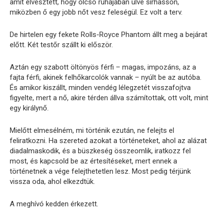
amit elvesztett, hogy olcsó ruhájában ülve sírhasson,
miközben ő egy jobb nőt vesz feleségül. Ez volt a terv.
De hirtelen egy fekete Rolls-Royce Phantom állt meg a bejárat
előtt. Két testőr szállt ki először.
Aztán egy szabott öltönyös férfi – magas, impozáns, az a
fajta férfi, akinek felhőkarcolók vannak – nyúlt be az autóba.
És amikor kiszállt, minden vendég lélegzetét visszafojtva
figyelte, mert a nő, akire térden állva számítottak, ott volt, mint
egy királynő.
Mielőtt elmesélném, mi történik ezután, ne felejts el
feliratkozni. Ha szereted azokat a történeteket, ahol az alázat
diadalmaskodik, és a büszkeség összeomlik, iratkozz fel
most, és kapcsold be az értesítéseket, mert ennek a
történetnek a vége felejthetetlen lesz. Most pedig térjünk
vissza oda, ahol elkezdtük.
A meghívó kedden érkezett.