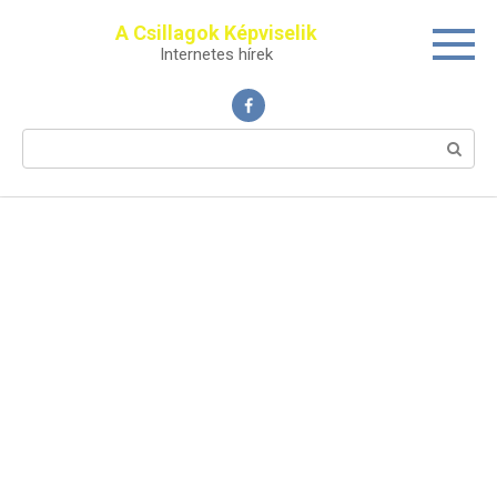
Перейти
A Csillagok Képviselik
к
Internetes hírek
контенту
Поиск: