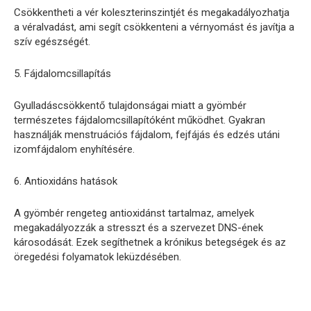
Csökkentheti a vér koleszterinszintjét és megakadályozhatja
a véralvadást, ami segít csökkenteni a vérnyomást és javítja a
szív egészségét.
5. Fájdalomcsillapítás
Gyulladáscsökkentő tulajdonságai miatt a gyömbér
természetes fájdalomcsillapítóként működhet. Gyakran
használják menstruációs fájdalom, fejfájás és edzés utáni
izomfájdalom enyhítésére.
6. Antioxidáns hatások
A gyömbér rengeteg antioxidánst tartalmaz, amelyek
megakadályozzák a stresszt és a szervezet DNS-ének
károsodását. Ezek segíthetnek a krónikus betegségek és az
öregedési folyamatok leküzdésében.