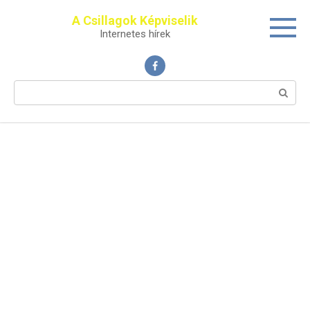
Перейти
A Csillagok Képviselik
к
Internetes hírek
контенту
Поиск: