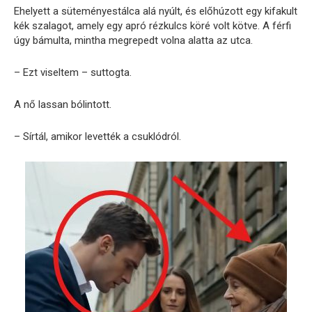
Ehelyett a süteményestálca alá nyúlt, és előhúzott egy kifakult
kék szalagot, amely egy apró rézkulcs köré volt kötve. A férfi
úgy bámulta, mintha megrepedt volna alatta az utca.
– Ezt viseltem – suttogta.
A nő lassan bólintott.
– Sírtál, amikor levették a csuklódról.