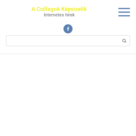
Перейти
A Csillagok Képviselik
к
Internetes hírek
контенту
Поиск: