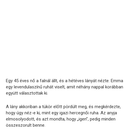
Egy 45 éves nő a falnál állt, és a hétéves lányát nézte. Emma
egy levendulaszínű ruhát viselt, amit néhány nappal korábban
együtt választottak ki.
A lány akkoriban a tükör előtt pördült meg, és megkérdezte,
hogy úgy néz-e ki, mint egy igazi hercegnői ruha. Az anyja
elmosolyodott, és azt mondta, hogy „igen”, pedig minden
összeszorult benne.