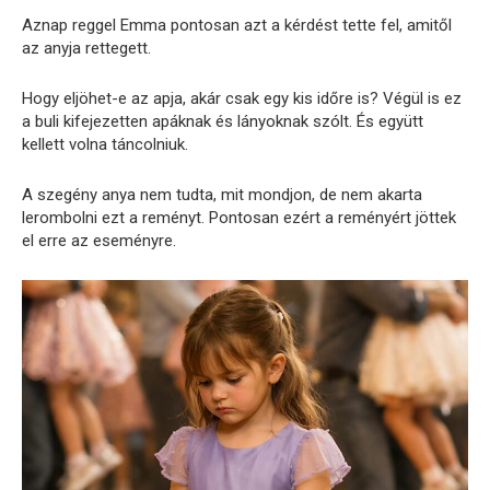
Aznap reggel Emma pontosan azt a kérdést tette fel, amitől
az anyja rettegett.
Hogy eljöhet-e az apja, akár csak egy kis időre is? Végül is ez
a buli kifejezetten apáknak és lányoknak szólt. És együtt
kellett volna táncolniuk.
A szegény anya nem tudta, mit mondjon, de nem akarta
lerombolni ezt a reményt. Pontosan ezért a reményért jöttek
el erre az eseményre.