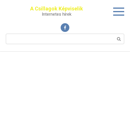
Перейти
A Csillagok Képviselik
к
Internetes hírek
контенту
Поиск: