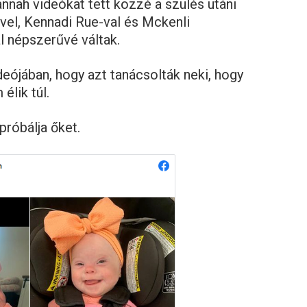
annah videókat tett közzé a szülés utáni
vel, Kennadi Rue-val és Mckenli
l népszerűvé váltak.
eójában, hogy azt tanácsolták neki, hogy
élik túl.
próbálja őket.