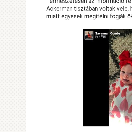
Természetesen az információ felk
Ackerman tisztában voltak vele,
miatt egyesek megítélni fogják ő