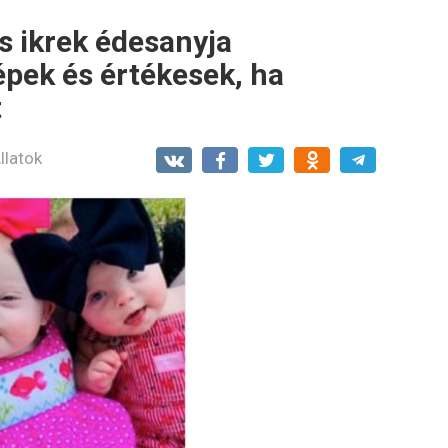
 ikrek édesanyja
pek és értékesek, ha
t
llatok