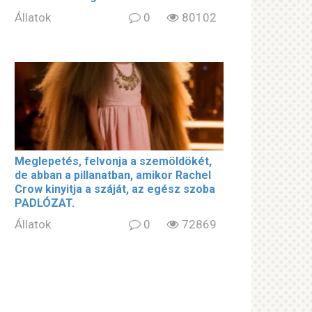
Állatok
0
80102
Meglepetés, felvonja a szemöldökét,
de abban a pillanatban, amikor Rachel
Crow kinyitja a száját, az egész szoba
PADLÓZAT.
Állatok
0
72869