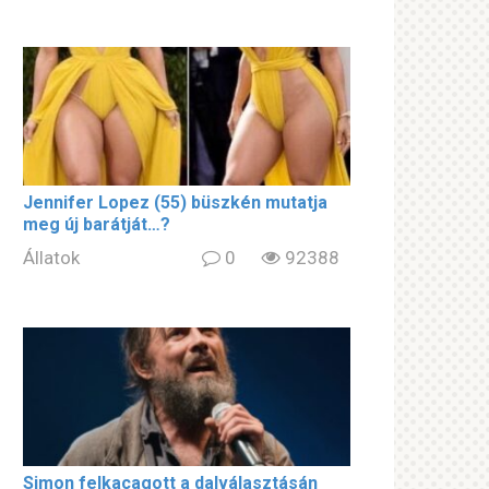
Jennifer Lopez (55) büszkén mutatja
meg új barátját…?
Állatok
0
92388
Simon felkacagott a dalválasztásán