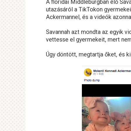
A floridai Middleburgban élő Sav
utazásáról a TikTokon gyermekei
Ackermannel, és a videók azonna
Savannah azt mondta az egyik vid
vettesse el gyermekeit, mert nem 
Úgy döntött, megtartja őket, és ki