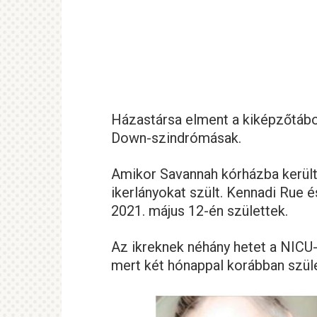
Házastársa elment a kiképzőtábo
Down-szindrómásak.
Amikor Savannah kórházba került,
ikerlányokat szült. Kennadi Rue 
2021. május 12-én születtek.
Az ikreknek néhány hetet a NICU-
mert két hónappal korábban szüle