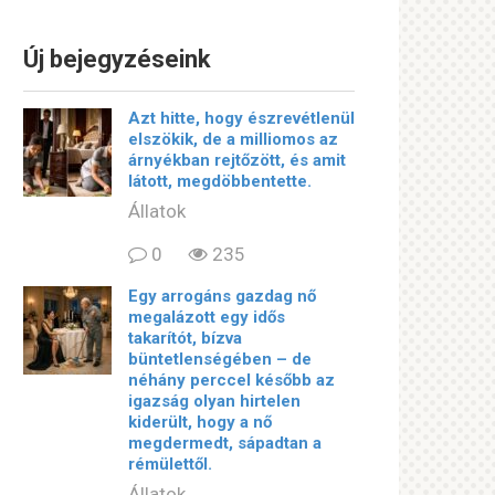
Új bejegyzéseink
Azt hitte, hogy észrevétlenül
elszökik, de a milliomos az
árnyékban rejtőzött, és amit
látott, megdöbbentette.
Állatok
0
235
Egy arrogáns gazdag nő
megalázott egy idős
takarítót, bízva
büntetlenségében – de
néhány perccel később az
igazság olyan hirtelen
kiderült, hogy a nő
megdermedt, sápadtan a
rémülettől.
Állatok