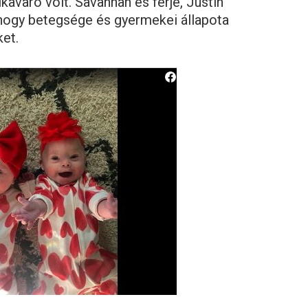
avaró volt. Savannah és férje, Justin
 hogy betegsége és gyermekei állapota
ket.