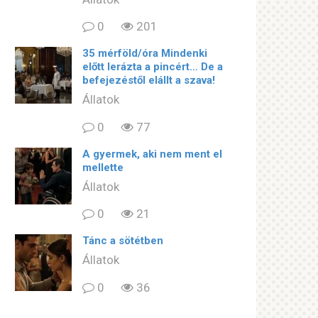
0
201
35 mérföld/óra Mindenki
előtt lerázta a pincért… De a
befejezéstől elállt a szava!
Állatok
0
77
A gyermek, aki nem ment el
mellette
Állatok
0
21
Tánc a sötétben
Állatok
0
36