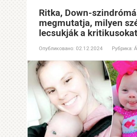
Ritka, Down-szindrómás
megmutatja, milyen szé
lecsukják a kritikusoka
Опубликовано:
02.12.2024
Рубрика:
Á