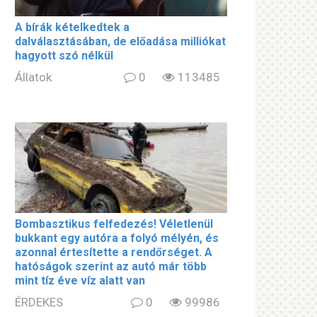
A bírák kételkedtek a
dalválasztásában, de előadása milliókat
hagyott szó nélkül
Állatok
0
113485
Bombasztikus felfedezés! Véletlenül
bukkant egy autóra a folyó mélyén, és
azonnal értesítette a rendőrséget. A
hatóságok szerint az autó már több
mint tíz éve víz alatt van
ÉRDEKES
0
99986