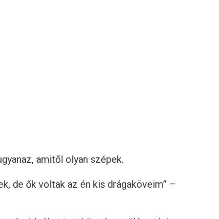
ugyanaz, amitől olyan szépek.
ek, de ők voltak az én kis drágaköveim” –