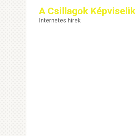
Перейти
A Csillagok Képviselik
к
контенту
Internetes hírek