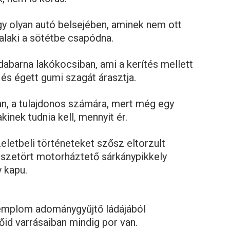
y olyan autó belsejében, aminek nem ott
valaki a sötétbe csapódna.
abarna lakókocsiban, ami a kerítés mellett
 és égett gumi szagát árasztja.
an, a tulajdonos számára, mert még egy
akinek tudnia kell, mennyit ér.
eletbeli történeteket szősz eltorzult
sszetört motorháztető sárkánypikkely
y kapu.
 templom adománygyűjtő ládájából
őid varrásaiban mindig por van.