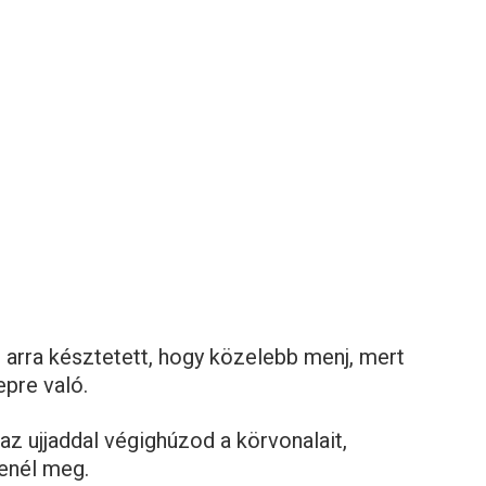
g arra késztetett, hogy közelebb menj, mert
epre való.
 az ujjaddal végighúzod a körvonalait,
tenél meg.