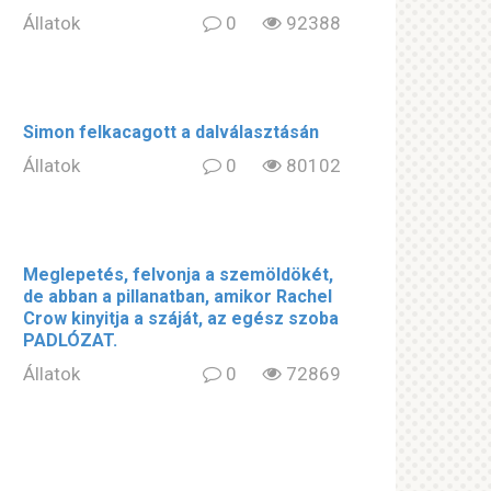
Állatok
0
92388
Simon felkacagott a dalválasztásán
Állatok
0
80102
Meglepetés, felvonja a szemöldökét,
de abban a pillanatban, amikor Rachel
Crow kinyitja a száját, az egész szoba
PADLÓZAT.
Állatok
0
72869