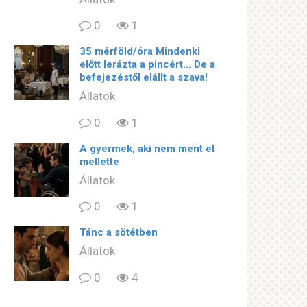
0
1
35 mérföld/óra Mindenki
előtt lerázta a pincért… De a
befejezéstől elállt a szava!
Állatok
0
1
A gyermek, aki nem ment el
mellette
Állatok
0
1
Tánc a sötétben
Állatok
0
4