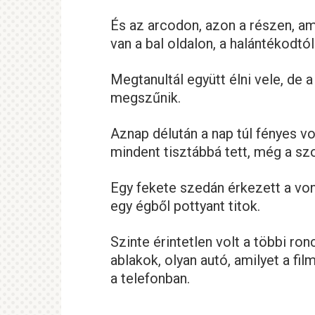
És az arcodon, azon a részen, a
van a bal oldalon, a halántékodtól
Megtanultál együtt élni vele, de a
megszűnik.
Aznap délután a nap túl fényes v
mindent tisztábbá tett, még a sz
Egy fekete szedán érkezett a vont
egy égből pottyant titok.
Szinte érintetlen volt a többi ron
ablakok, olyan autó, amilyet a fi
a telefonban.