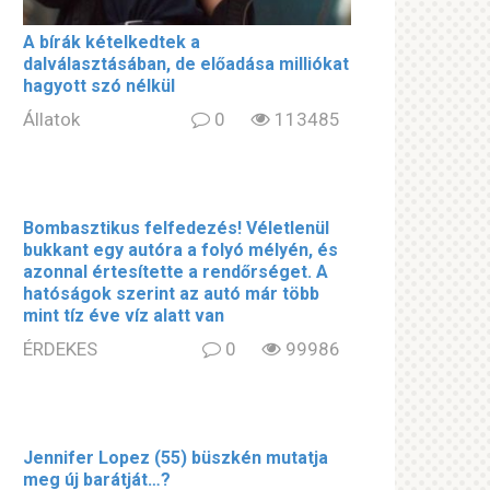
A bírák kételkedtek a
dalválasztásában, de előadása milliókat
hagyott szó nélkül
Állatok
0
113485
Bombasztikus felfedezés! Véletlenül
bukkant egy autóra a folyó mélyén, és
azonnal értesítette a rendőrséget. A
hatóságok szerint az autó már több
mint tíz éve víz alatt van
ÉRDEKES
0
99986
Jennifer Lopez (55) büszkén mutatja
meg új barátját…?