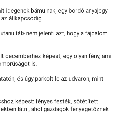
mit idegenek bámulnak, egy bordó anyajegy
 az állkapcsodig.
 «tanultál» nem jelenti azt, hogy a fájdalom
olt decemberhez képest, egy olyan fény, ami
omorúságot is.
atón, és úgy parkolt le az udvaron, mint
cshoz képest: fényes festék, sötétített
lmekben látni, ahol gazdagok fenyegetőznek