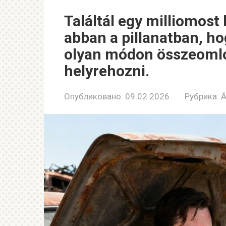
Találtál egy milliomost
abban a pillanatban, ho
olyan módon összeomlo
helyrehozni.
Опубликовано:
09.02.2026
Рубрика:
Á