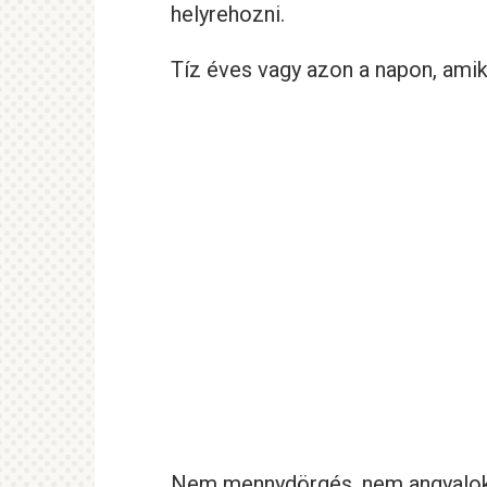
helyrehozni.
Tíz éves vagy azon a napon, amik
Nem mennydörgés, nem angyalok,