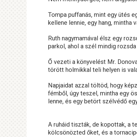
Tompa puffanás, mint egy ütés eg
kellene lennie, egy hang, mintha 
Ruth nagymamával élsz egy rozsd
parkol, ahol a szél mindig rozsda
Ő vezeti a könyvelést Mr. Donov
törött holmikkal teli helyen is val
Napjaidat azzal töltöd, hogy képz
fémből, úgy teszel, mintha egy ö
lenne, és egy betört szélvédő eg
A ruháid tiszták, de kopottak, a
kölcsönözted őket, és a tornacip