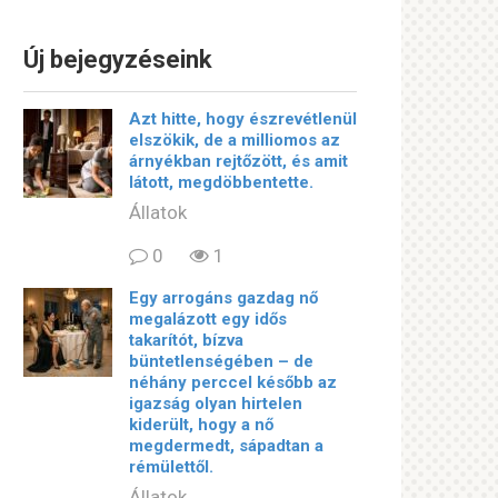
Új bejegyzéseink
Azt hitte, hogy észrevétlenül
elszökik, de a milliomos az
árnyékban rejtőzött, és amit
látott, megdöbbentette.
Állatok
0
1
Egy arrogáns gazdag nő
megalázott egy idős
takarítót, bízva
büntetlenségében – de
néhány perccel később az
igazság olyan hirtelen
kiderült, hogy a nő
megdermedt, sápadtan a
rémülettől.
Állatok