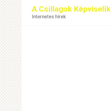
Перейти
A Csillagok Képviselik
к
контенту
Internetes hírek