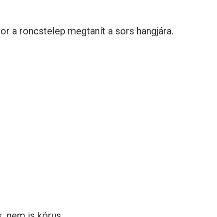
or a roncstelep megtanít a sors hangjára.
 nem is kórus.