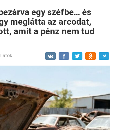
 bezárva egy széfbe… és
gy meglátta az arcodat,
tt, amit a pénz nem tud
llatok