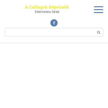
Перейти
A Csillagok Képviselik
к
Internetes hírek
контенту
Поиск: