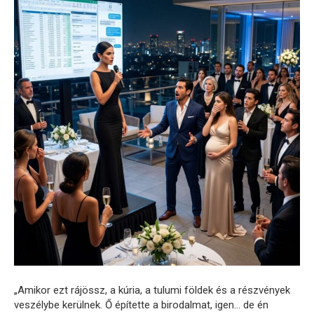
„Amikor ezt rájössz, a kúria, a tulumi földek és a részvények
veszélybe kerülnek. Ő építette a birodalmat, igen… de én