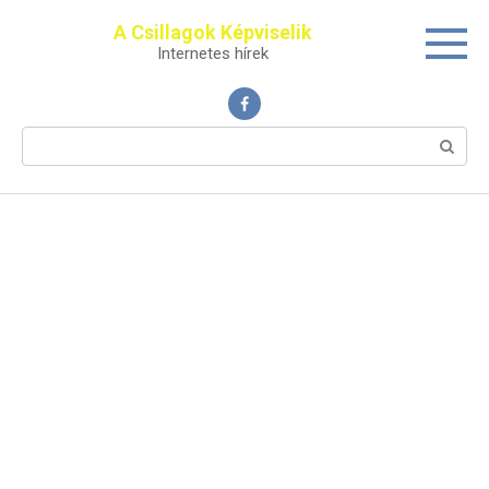
Перейти
A Csillagok Képviselik
к
Internetes hírek
контенту
Поиск: