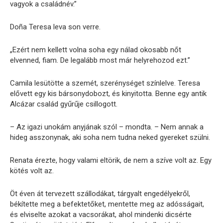
vagyok a családnév.”
Doña Teresa leva son verre.
„Ezért nem kellett volna soha egy nálad okosabb nőt
elvenned, fiam. De legalább most már helyrehozod ezt.”
Camila lesütötte a szemét, szerénységet színlelve. Teresa
elővett egy kis bársonydobozt, és kinyitotta. Benne egy antik
Alcázar család gyűrűje csillogott.
– Az igazi unokám anyjának szól – mondta. – Nem annak a
hideg asszonynak, aki soha nem tudna neked gyereket szülni.
Renata érezte, hogy valami eltörik, de nem a szíve volt az. Egy
kötés volt az.
Öt éven át tervezett szállodákat, tárgyalt engedélyekről,
békítette meg a befektetőket, mentette meg az adósságait,
és elviselte azokat a vacsorákat, ahol mindenki dicsérte