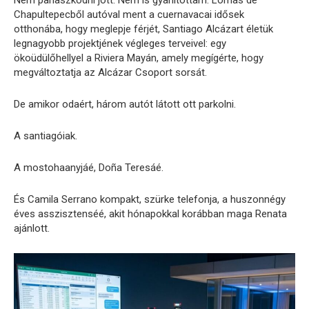
Nem panaszkodni jött. Nem is gyanítottam. Lomas de
Chapultepecből autóval ment a cuernavacai idősek
otthonába, hogy meglepje férjét, Santiago Alcázart életük
legnagyobb projektjének végleges terveivel: egy
ökoüdülőhellyel a Riviera Mayán, amely megígérte, hogy
megváltoztatja az Alcázar Csoport sorsát.
De amikor odaért, három autót látott ott parkolni.
A santiagóiak.
A mostohaanyjáé, Doña Teresáé.
És Camila Serrano kompakt, szürke telefonja, a huszonnégy
éves asszisztenséé, akit hónapokkal korábban maga Renata
ajánlott.