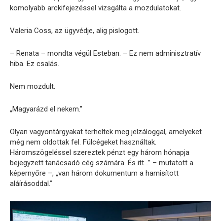
komolyabb arckifejezéssel vizsgálta a mozdulatokat.
Valeria Coss, az ügyvédje, alig pislogott.
– Renata – mondta végül Esteban. – Ez nem adminisztratív
hiba. Ez csalás.
Nem mozdult.
„Magyarázd el nekem.”
Olyan vagyontárgyakat terheltek meg jelzáloggal, amelyeket
még nem oldottak fel. Fülcégeket használtak.
Háromszögeléssel szereztek pénzt egy három hónapja
bejegyzett tanácsadó cég számára. És itt…” – mutatott a
képernyőre –, „van három dokumentum a hamisított
aláírásoddal.”