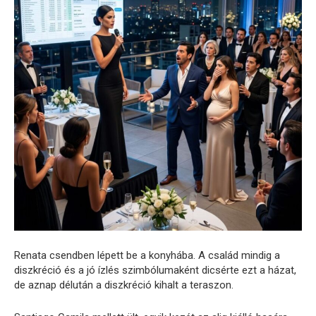
Renata csendben lépett be a konyhába. A család mindig a
diszkréció és a jó ízlés szimbólumaként dicsérte ezt a házat,
de aznap délután a diszkréció kihalt a teraszon.