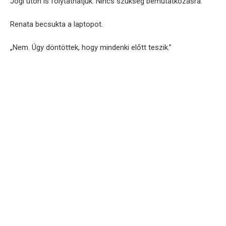
Jogi úton is folytathatjuk. Nincs szükség bemutatkozásra.
Renata becsukta a laptopot.
„Nem. Úgy döntöttek, hogy mindenki előtt teszik.”