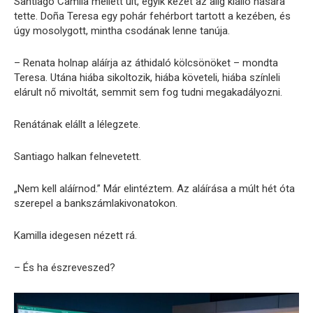
Santiago Camila mellett ült, egyik kezét az alig kiálló hasára
tette. Doña Teresa egy pohár fehérbort tartott a kezében, és
úgy mosolygott, mintha csodának lenne tanúja.
– Renata holnap aláírja az áthidaló kölcsönöket – mondta
Teresa. Utána hiába sikoltozik, hiába követeli, hiába színleli
elárult nő mivoltát, semmit sem fog tudni megakadályozni.
Renátának elállt a lélegzete.
Santiago halkan felnevetett.
„Nem kell aláírnod.” Már elintéztem. Az aláírása a múlt hét óta
szerepel a bankszámlakivonatokon.
Kamilla idegesen nézett rá.
– És ha észreveszed?