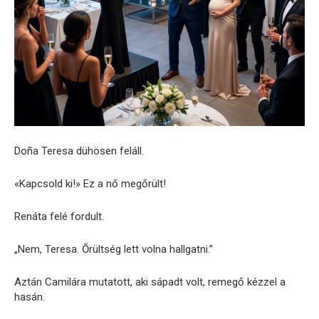
Doña Teresa dühösen feláll.
«Kapcsold ki!» Ez a nő megőrült!
Renáta felé fordult.
„Nem, Teresa. Őrültség lett volna hallgatni.”
Aztán Camilára mutatott, aki sápadt volt, remegő kézzel a
hasán.