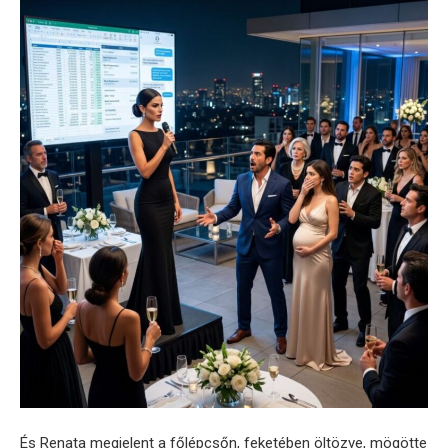
És Renata megjelent a főlépcsőn, feketében öltözve, mögötte