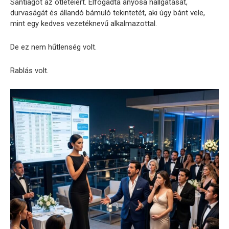
Santiagót az ötleteiért. Elfogadta anyósa hallgatását,
durvaságát és állandó bámuló tekintetét, aki úgy bánt vele,
mint egy kedves vezetéknevű alkalmazottal.
De ez nem hűtlenség volt.
Rablás volt.