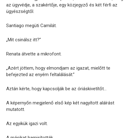
az ügyvédje, a szakértője, egy közjegyző és két férfi az
ügyészségtől.
Santiago megüti Camilát.
„Mit csinálsz itt?”
Renata átvette a mikrofont.
„Azért jöttem, hogy elmondjam az igazat, mielőtt te
befejezted az enyém feltalálását.”
Aztán kérte, hogy kapcsolják be az óriáskivetítőt…
A képernyőn megjelenő első kép két nagyított aláírást
mutatott.
Az egyikük igazi volt.
A másikat hamisították.