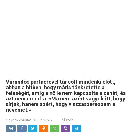
Várandós partnerével táncolt mindenki előtt,
abban a hitben, hogy máris tönkretette a
feleségét, amíg a nő le nem kapcsolta a zenét, és
azt nem mondta: «Ma nem azért vagyok itt, hogy
sírjak, hanem azért, hogy visszaszerezzem a
nevemet.»
Опубликовано:
30.04.2026
Állatok