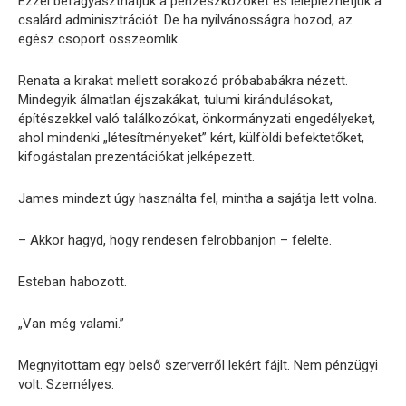
Ezzel befagyaszthatjuk a pénzeszközöket és leleplezhetjük a
csalárd adminisztrációt. De ha nyilvánosságra hozod, az
egész csoport összeomlik.
Renata a kirakat mellett sorakozó próbababákra nézett.
Mindegyik álmatlan éjszakákat, tulumi kirándulásokat,
építészekkel való találkozókat, önkormányzati engedélyeket,
ahol mindenki „létesítményeket” kért, külföldi befektetőket,
kifogástalan prezentációkat jelképezett.
James mindezt úgy használta fel, mintha a sajátja lett volna.
– Akkor hagyd, hogy rendesen felrobbanjon – felelte.
Esteban habozott.
„Van még valami.”
Megnyitottam egy belső szerverről lekért fájlt. Nem pénzügyi
volt. Személyes.