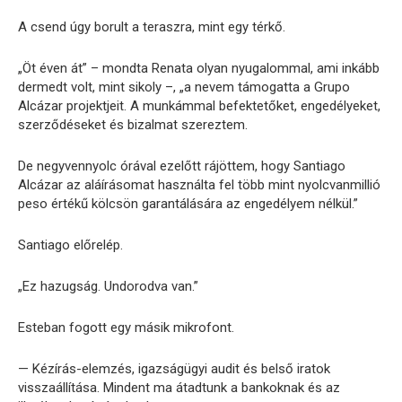
A csend úgy borult a teraszra, mint egy térkő.
„Öt éven át” – mondta Renata olyan nyugalommal, ami inkább
dermedt volt, mint sikoly –, „a nevem támogatta a Grupo
Alcázar projektjeit. A munkámmal befektetőket, engedélyeket,
szerződéseket és bizalmat szereztem.
De negyvennyolc órával ezelőtt rájöttem, hogy Santiago
Alcázar az aláírásomat használta fel több mint nyolcvanmillió
peso értékű kölcsön garantálására az engedélyem nélkül.”
Santiago előrelép.
„Ez hazugság. Undorodva van.”
Esteban fogott egy másik mikrofont.
— Kézírás-elemzés, igazságügyi audit és belső iratok
visszaállítása. Mindent ma átadtunk a bankoknak és az