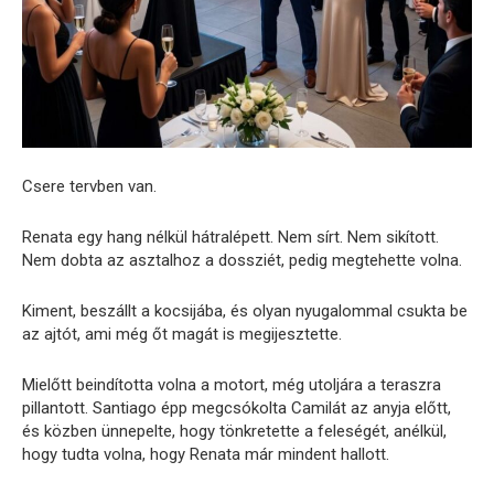
Csere tervben van.
Renata egy hang nélkül hátralépett. Nem sírt. Nem sikított.
Nem dobta az asztalhoz a dossziét, pedig megtehette volna.
Kiment, beszállt a kocsijába, és olyan nyugalommal csukta be
az ajtót, ami még őt magát is megijesztette.
Mielőtt beindította volna a motort, még utoljára a teraszra
pillantott. Santiago épp megcsókolta Camilát az anyja előtt,
és közben ünnepelte, hogy tönkretette a feleségét, anélkül,
hogy tudta volna, hogy Renata már mindent hallott.