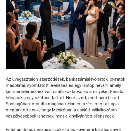
Az üvegasztalon szerződések, bankszámlakivonatok, okiratok
másolatai, nyomtatott levelezés és egy laptop hevert, amely
két merevlemezhez volt csatlakoztatva, és amelyeket Renata
hónapokig egy széfben tartott. Nem azért, mert nem bízott
Santiagóban, mondta magában. Hanem azért, mert az apja
megtanította neki, hogy Mexikóban a családi vállalkozások
veszélyesebbek lehetnek, mint a kinyilvánított ellenségek.
Esteban Uribe, pénzügyi szakértő és egyetemi barátja, egyre