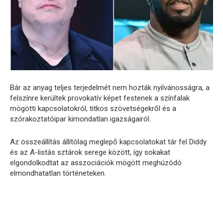
Bár az anyag teljes terjedelmét nem hozták nyilvánosságra, a
felszínre kerültek provokatív képet festenek a színfalak
mögötti kapcsolatokról, titkos szövetségekről és a
szórakoztatóipar kimondatlan igazságairól.
Az összeállítás állítólag meglepő kapcsolatokat tár fel Diddy
és az A-listás sztárok serege között, így sokakat
elgondolkodtat az asszociációk mögött meghúzódó
elmondhatatlan történeteken.