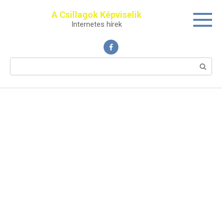
Перейти
A Csillagok Képviselik
к
Internetes hírek
контенту
Поиск: