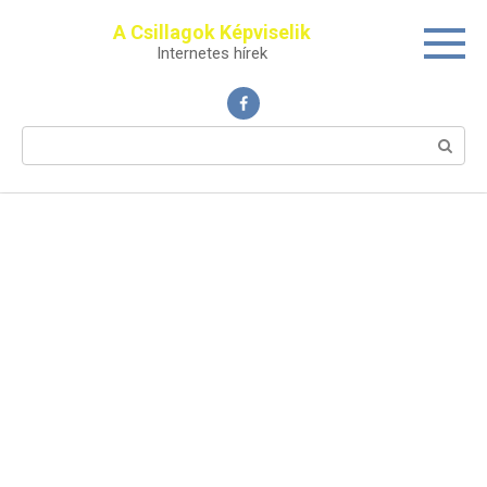
Перейти
A Csillagok Képviselik
к
Internetes hírek
контенту
Поиск: