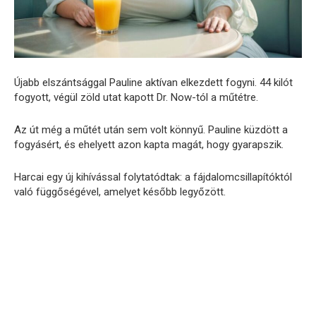
Újabb elszántsággal Pauline aktívan elkezdett fogyni. 44 kilót
fogyott, végül zöld utat kapott Dr. Now-tól a műtétre.
Az út még a műtét után sem volt könnyű. Pauline küzdött a
fogyásért, és ehelyett azon kapta magát, hogy gyarapszik.
Harcai egy új kihívással folytatódtak: a fájdalomcsillapítóktól
való függőségével, amelyet később legyőzött.