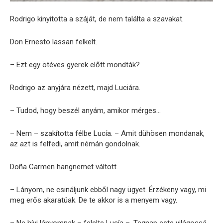
Rodrigo kinyitotta a száját, de nem találta a szavakat.
Don Ernesto lassan felkelt.
– Ezt egy ötéves gyerek előtt mondták?
Rodrigo az anyjára nézett, majd Luciára.
– Tudod, hogy beszél anyám, amikor mérges…
– Nem – szakította félbe Lucía. – Amit dühösen mondanak,
az azt is felfedi, amit némán gondolnak.
Doña Carmen hangnemet váltott.
– Lányom, ne csináljunk ebből nagy ügyet. Érzékeny vagy, mi
meg erős akaratúak. De te akkor is a menyem vagy.