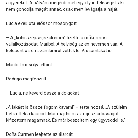
a gyereket. A bátyám megérdemel egy olyan feleséget, aki
nem gondolja magát annak, csak mert levágatja a haját.
Lucia évek óta először mosolygott.
– A „kölni szépségszalonom” fizette a műkörmös
vállalkozásodat, Maribel. A helyiség az én nevemen van. A
kölcsönt az én számlámról vették le. A számlákat is.
Maribel mosolya eltűnt.
Rodrigo megfeszült.
– Lucía, ne keverd össze a dolgokat.
„A lakást is össze fogom kavarni” – tette hozzá. „A szüleim
befizették a kauciót. Már majdnem az egész adósságot
kifizettem magamnak. És már beszéltem egy ügyvéddel is.”
Doña Carmen leejtette az álarcát.