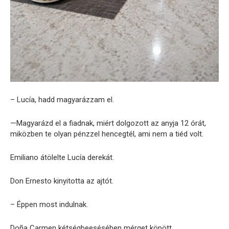
– Lucía, hadd magyarázzam el.
—Magyarázd el a fiadnak, miért dolgozott az anyja 12 órát,
miközben te olyan pénzzel hencegtél, ami nem a tiéd volt.
Emiliano átölelte Lucía derekát.
Don Ernesto kinyitotta az ajtót.
– Éppen most indulnak.
Doña Carmen kétségbeesésében mérget köpött.