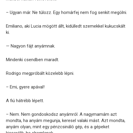
– Ugyan már. Ne túlozz. Egy homárfej nem fog senkit megölni.
Emiliano, aki Lucia mögött állt, kidülledt szemekkel kukucskált
ki.
— Nagyon fájt anyámnak.
Mindenki csendben maradt.
Rodrigo megpróbált közelebb lépni.
– Emi, gyere apával!
A fiú hátrébb lépett.
– Nem. Nem gondoskodsz anyámról. A nagymamám azt
mondta, ha anyám megunja, keresel valaki mást. Azt mondta,
anyám olyan, mint egy pénzcsináló gép, és a gépeket
kicserélik, ha elromlanak.