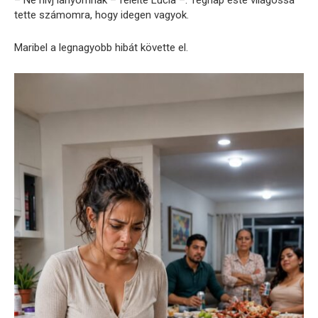
– Ne hívj lányomnak – felelte Lucía –. Tegnap este világossá
tette számomra, hogy idegen vagyok.
Maribel a legnagyobb hibát követte el.