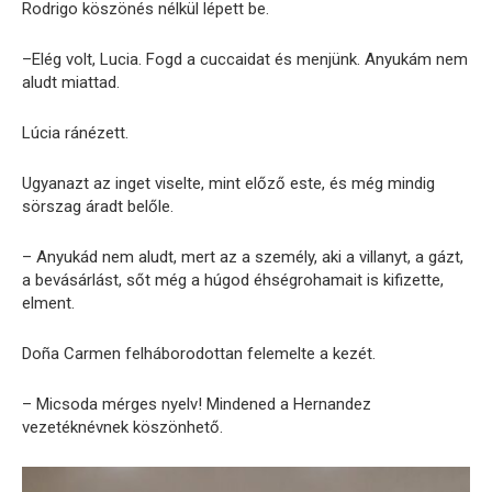
Rodrigo köszönés nélkül lépett be.
–Elég volt, Lucia. Fogd a cuccaidat és menjünk. Anyukám nem
aludt miattad.
Lúcia ránézett.
Ugyanazt az inget viselte, mint előző este, és még mindig
sörszag áradt belőle.
– Anyukád nem aludt, mert az a személy, aki a villanyt, a gázt,
a bevásárlást, sőt még a húgod éhségrohamait is kifizette,
elment.
Doña Carmen felháborodottan felemelte a kezét.
– Micsoda mérges nyelv! Mindened a Hernandez
vezetéknévnek köszönhető.