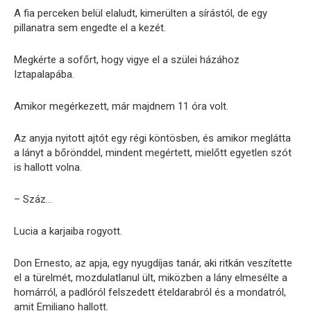
A fia perceken belül elaludt, kimerülten a sírástól, de egy
pillanatra sem engedte el a kezét.
Megkérte a sofőrt, hogy vigye el a szülei házához
Iztapalapába.
Amikor megérkezett, már majdnem 11 óra volt.
Az anyja nyitott ajtót egy régi köntösben, és amikor meglátta
a lányt a bőrönddel, mindent megértett, mielőtt egyetlen szót
is hallott volna.
– Száz…
Lucia a karjaiba rogyott.
Don Ernesto, az apja, egy nyugdíjas tanár, aki ritkán veszítette
el a türelmét, mozdulatlanul ült, miközben a lány elmesélte a
homárról, a padlóról felszedett ételdarabról és a mondatról,
amit Emiliano hallott.