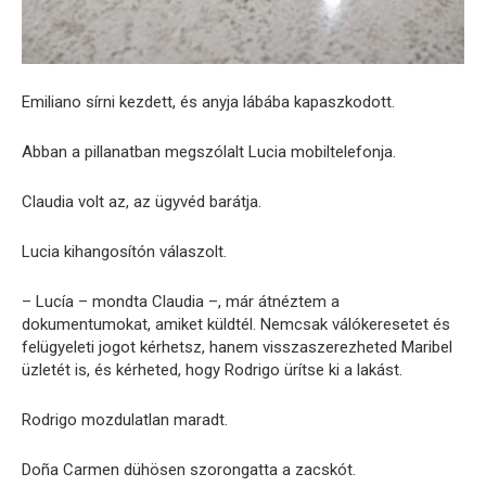
Emiliano sírni kezdett, és anyja lábába kapaszkodott.
Abban a pillanatban megszólalt Lucia mobiltelefonja.
Claudia volt az, az ügyvéd barátja.
Lucia kihangosítón válaszolt.
– Lucía – mondta Claudia –, már átnéztem a
dokumentumokat, amiket küldtél. Nemcsak válókeresetet és
felügyeleti jogot kérhetsz, hanem visszaszerezheted Maribel
üzletét is, és kérheted, hogy Rodrigo ürítse ki a lakást.
Rodrigo mozdulatlan maradt.
Doña Carmen dühösen szorongatta a zacskót.