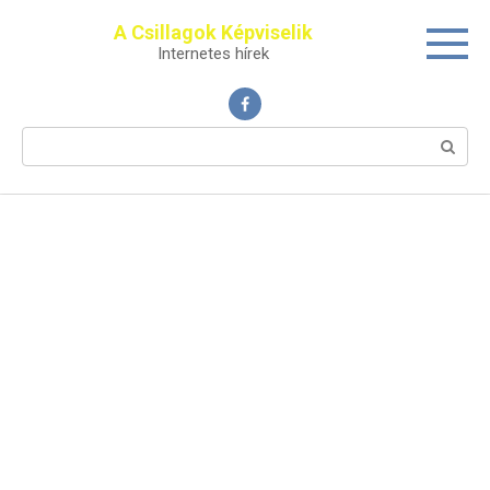
Перейти
A Csillagok Képviselik
к
Internetes hírek
контенту
Поиск: