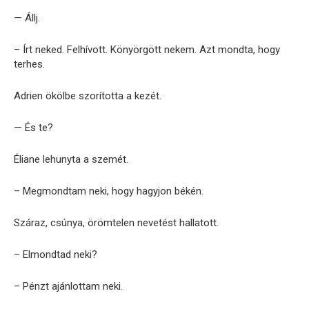
— Állj.
– Írt neked. Felhívott. Könyörgött nekem. Azt mondta, hogy
terhes.
Adrien ökölbe szorította a kezét.
— És te?
Éliane lehunyta a szemét.
– Megmondtam neki, hogy hagyjon békén.
Száraz, csúnya, örömtelen nevetést hallatott.
– Elmondtad neki?
– Pénzt ajánlottam neki.