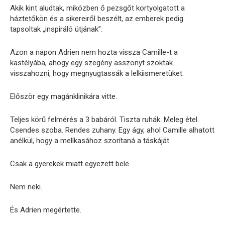
Akik kint aludtak, miközben ő pezsgőt kortyolgatott a
háztetőkön és a sikereiről beszélt, az emberek pedig
tapsoltak „inspiráló útjának”.
Azon a napon Adrien nem hozta vissza Camille-t a
kastélyába, ahogy egy szegény asszonyt szoktak
visszahozni, hogy megnyugtassák a lelkiismeretüket.
Először egy magánklinikára vitte.
Teljes körű felmérés a 3 babáról. Tiszta ruhák. Meleg étel.
Csendes szoba. Rendes zuhany. Egy ágy, ahol Camille alhatott
anélkül, hogy a mellkasához szorítaná a táskáját.
Csak a gyerekek miatt egyezett bele.
Nem neki.
És Adrien megértette.