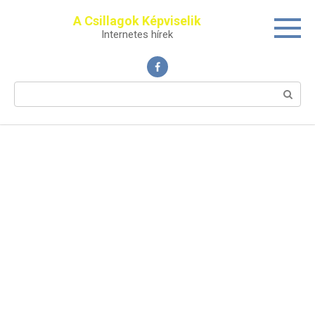
Перейти
A Csillagok Képviselik
к
Internetes hírek
контенту
Поиск: