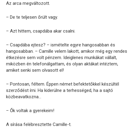
Az arca megváltozott.
– De te teljesen őrült vagy.
– Azt hittem, csapdába akar csalni.
– Csapdába ejtesz? – ismételte egyre hangosabban és
hangosabban. – Camille velem lakott, amikor még egy rendes
étkezésre sem volt pénzem. Ideiglenes munkákat vállalt,
miközben én telefonálgattam, és olyan aktákat intéztem,
amiket senki sem olvasott el!
– Pontosan, féltem. Éppen német befektetőkkel készültél
szerződést írni. Ha kiderülne a terhességed, ha a sajtó
közbeavatkozna…
– Ők voltak a gyerekeim!
A sírása felébresztette Camille-t.