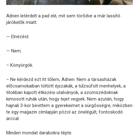
Adrien letérdelt a pad elé, mit sem törődve a már lassító
járókelők miatt.
— Elnézést.
— Nem.
– Könyörgök.
– Ne kérdezd ezt itt tőlem, Adrien. Nem a társasházak
előcsarnokaiban töltött éjszakák, a túlzsúfolt menhelyek, a
titokban kapott étkezési utalványok, a szomszédoknak
kimosott ruhák után, hogy tejet vegyek. Nem azután, hogy
hajnali 3-kor bevittem a gyerekeimet a sürgősségre, miközben
te egy magazin címlapján pózol az önelégült, fontoskodó
arccal.
Minden mondat darabokra tépte.