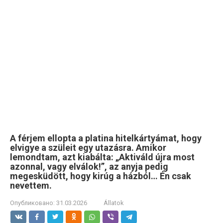
A férjem ellopta a platina hitelkártyámat, hogy
elvigye a szüleit egy utazásra. Amikor
lemondtam, azt kiabálta: „Aktiváld újra most
azonnal, vagy elválok!”, az anyja pedig
megesküdött, hogy kirúg a házból… Én csak
nevettem.
Опубликовано:
31.03.2026
Állatok