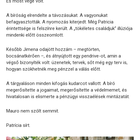
És most vége volt.
A bíróság elrendelte a távozásukat. A vagyonukat
befagyasztották. A nyomozás kiterjedt. Még Patricia
érintettsége is felszínre került. A „tökéletes családjuk” illúziója
mindenki előtt összeomlott.
Később Jimena odajött hozzám – megtörten,
bocsánatkérően –, és átnyújtott egy pendrive-ot, amin a
végső bizonyíték volt: üzenetek, tervek, sőt még egy terv is,
hogyan szökhetnék meg pénzzel a válás előtt.
A tárgyaláson minden kifogás kudarcot vallott. A bíró
megerősítette a jogaimat, megerősítette a védelmemet, és
hivatalosan is elismerte a pénzügyi visszaélések mintázatát.
Mauro nem szólt semmit.
Patrícia sírt.