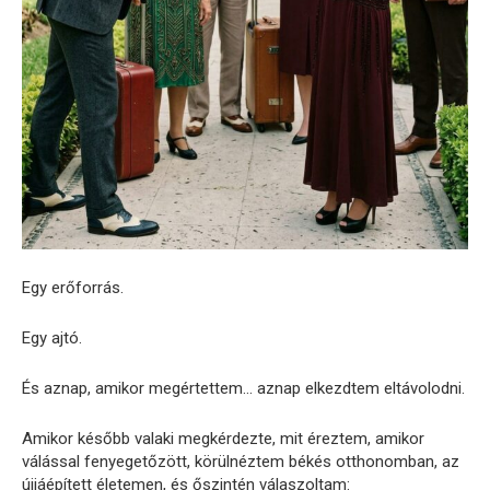
Egy erőforrás.
Egy ajtó.
És aznap, amikor megértettem… aznap elkezdtem eltávolodni.
Amikor később valaki megkérdezte, mit éreztem, amikor
válással fenyegetőzött, körülnéztem békés otthonomban, az
újjáépített életemen, és őszintén válaszoltam: