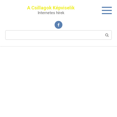
Перейти
A Csillagok Képviselik
к
Internetes hírek
контенту
Поиск: