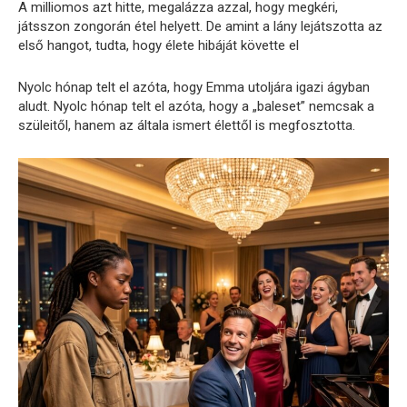
A milliomos azt hitte, megalázza azzal, hogy megkéri,
játsszon zongorán étel helyett. De amint a lány lejátszotta az
első hangot, tudta, hogy élete hibáját követte el
Nyolc hónap telt el azóta, hogy Emma utoljára igazi ágyban
aludt. Nyolc hónap telt el azóta, hogy a „baleset” nemcsak a
szüleitől, hanem az általa ismert élettől is megfosztotta.