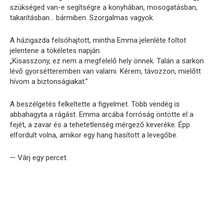
szükséged van-e segítségre a konyhában, mosogatásban,
takarításban… bármiben. Szorgalmas vagyok.
A házigazda felsóhajtott, mintha Emma jelenléte foltot
jelentene a tökéletes napján.
„Kisasszony, ez nem a megfelelő hely önnek. Talán a sarkon
lévő gyorsétteremben van valami. Kérem, távozzon, mielőtt
hívom a biztonságiakat.”
A beszélgetés felkeltette a figyelmet. Több vendég is
abbahagyta a rágást. Emma arcába forróság öntötte el a
fejét, a zavar és a tehetetlenség mérgező keveréke. Épp
elfordult volna, amikor egy hang hasított a levegőbe.
— Várj egy percet.