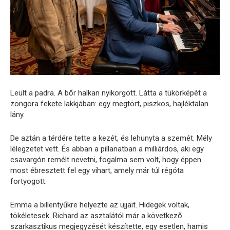
Leült a padra. A bőr halkan nyikorgott. Látta a tükörképét a
zongora fekete lakkjában: egy megtört, piszkos, hajléktalan
lány.
De aztán a térdére tette a kezét, és lehunyta a szemét. Mély
lélegzetet vett. És abban a pillanatban a milliárdos, aki egy
csavargón remélt nevetni, fogalma sem volt, hogy éppen
most ébresztett fel egy vihart, amely már túl régóta
fortyogott.
Emma a billentyűkre helyezte az ujjait. Hidegek voltak,
tökéletesek. Richard az asztalától már a következő
szarkasztikus megjegyzését készítette, egy esetlen, hamis