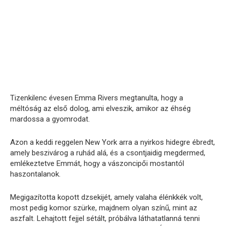
Tizenkilenc évesen Emma Rivers megtanulta, hogy a
méltóság az első dolog, ami elveszik, amikor az éhség
mardossa a gyomrodat.
Azon a keddi reggelen New York arra a nyirkos hidegre ébredt,
amely beszivárog a ruhád alá, és a csontjaidig megdermed,
emlékeztetve Emmát, hogy a vászoncipői mostantól
haszontalanok.
Megigazította kopott dzsekijét, amely valaha élénkkék volt,
most pedig komor szürke, majdnem olyan színű, mint az
aszfalt. Lehajtott fejjel sétált, próbálva láthatatlanná tenni