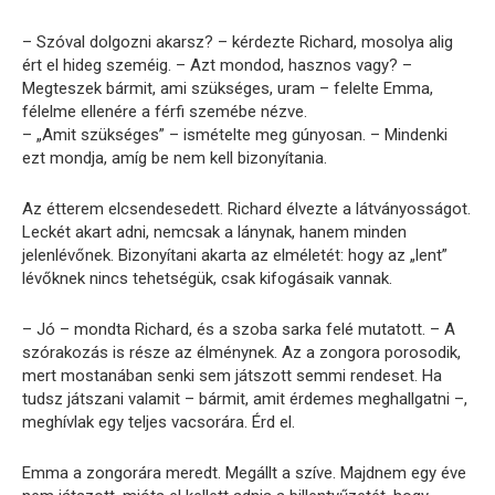
– Szóval dolgozni akarsz? – kérdezte Richard, mosolya alig
ért el hideg szeméig. – Azt mondod, hasznos vagy? –
Megteszek bármit, ami szükséges, uram – felelte Emma, ​​
félelme ellenére a férfi szemébe nézve.
– „Amit szükséges” – ismételte meg gúnyosan. – Mindenki
ezt mondja, amíg be nem kell bizonyítania.
Az étterem elcsendesedett. Richard élvezte a látványosságot.
Leckét akart adni, nemcsak a lánynak, hanem minden
jelenlévőnek. Bizonyítani akarta az elméletét: hogy az „lent”
lévőknek nincs tehetségük, csak kifogásaik vannak.
– Jó – mondta Richard, és a szoba sarka felé mutatott. – A
szórakozás is része az élménynek. Az a zongora porosodik,
mert mostanában senki sem játszott semmi rendeset. Ha
tudsz játszani valamit – bármit, amit érdemes meghallgatni –,
meghívlak egy teljes vacsorára. Érd el.
Emma a zongorára meredt. Megállt a szíve. Majdnem egy éve