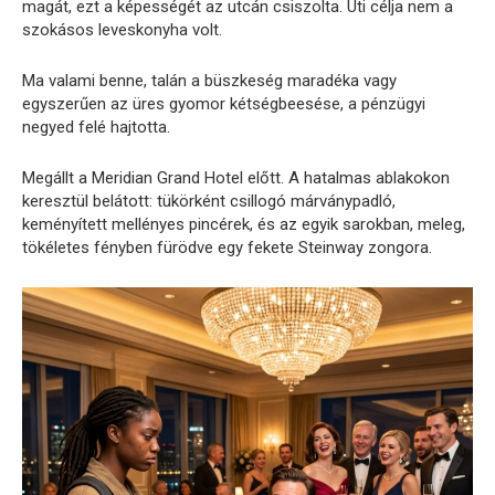
magát, ezt a képességét az utcán csiszolta. Úti célja nem a
szokásos leveskonyha volt.
Ma valami benne, talán a büszkeség maradéka vagy
egyszerűen az üres gyomor kétségbeesése, a pénzügyi
negyed felé hajtotta.
Megállt a Meridian Grand Hotel előtt. A hatalmas ablakokon
keresztül belátott: tükörként csillogó márványpadló,
keményített mellényes pincérek, és az egyik sarokban, meleg,
tökéletes fényben fürödve egy fekete Steinway zongora.