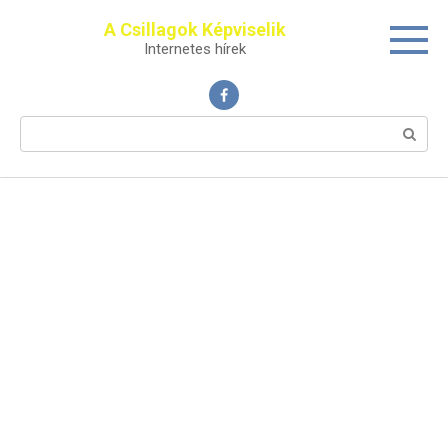
Перейти
A Csillagok Képviselik
к
Internetes hírek
контенту
Поиск: