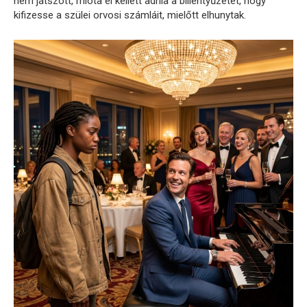
nem játszott, mióta el kellett adnia a billentyűzetét, hogy
kifizesse a szülei orvosi számláit, mielőtt elhunytak.