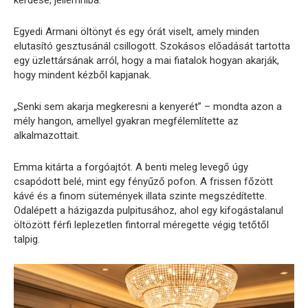
kérdése, jellemhiba.
Egyedi Armani öltönyt és egy órát viselt, amely minden
elutasító gesztusánál csillogott. Szokásos előadását tartotta
egy üzlettársának arról, hogy a mai fiatalok hogyan akarják,
hogy mindent kézből kapjanak.
„Senki sem akarja megkeresni a kenyerét” – mondta azon a
mély hangon, amellyel gyakran megfélemlítette az
alkalmazottait.
Emma kitárta a forgóajtót. A benti meleg levegő úgy
csapódott belé, mint egy fényűző pofon. A frissen főzött
kávé és a finom sütemények illata szinte megszédítette.
Odalépett a házigazda pulpitusához, ahol egy kifogástalanul
öltözött férfi leplezetlen fintorral méregette végig tetőtől
talpig.