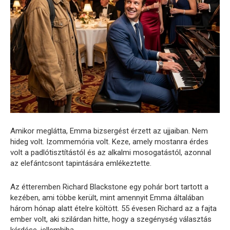
Amikor meglátta, Emma bizsergést érzett az ujjaiban. Nem
hideg volt. Izommemória volt. Keze, amely mostanra érdes
volt a padlótisztítástól és az alkalmi mosogatástól, azonnal
az elefántcsont tapintására emlékeztette.
Az étteremben Richard Blackstone egy pohár bort tartott a
kezében, ami többe került, mint amennyit Emma általában
három hónap alatt ételre költött. 55 évesen Richard az a fajta
ember volt, aki szilárdan hitte, hogy a szegénység választás