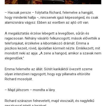
– Hacsak persze – folytatta Richard, felemelve a hangját,
hogy mindenki hallja –, nincsenek igazi képességeid, és csak
alamizsnára vágysz. Ebben az esetben az ajtó ott van.
A megaláztatás érzése lebegett a levegőben, sűrűn és
ragacsosan. Néhány vásárló felkuncogott; mások elővették a
telefonjukat, érzékelve a kibontakozó drámát. Emma a
piszkos kezeit, rövid, ápolatlan körmeit nézte. Emlékezett, mit
mondott neki az apja: „A zene a hangod, amikor a szavak nem
elegendőek.”
Emma felemelte az állát. Sötét karikáktól övezett szeme
olyan intenzíven ragyogott, hogy egy pillanatra eltörölte
Richard mosolyát.
– Majd játszom – mondta a lány.
Richard szárazon felnevetett, majd visszaült, és nagylelkű
gesztussal intett a kezével.