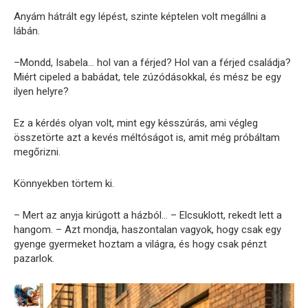
Anyám hátrált egy lépést, szinte képtelen volt megállni a
lábán.
–Mondd, Isabela… hol van a férjed? Hol van a férjed családja?
Miért cipeled a babádat, tele zúzódásokkal, és mész be egy
ilyen helyre?
Ez a kérdés olyan volt, mint egy késszúrás, ami végleg
összetörte azt a kevés méltóságot is, amit még próbáltam
megőrizni.
Könnyekben törtem ki.
– Mert az anyja kirúgott a házból… – Elcsuklott, rekedt lett a
hangom. – Azt mondja, haszontalan vagyok, hogy csak egy
gyenge gyermeket hoztam a világra, és hogy csak pénzt
pazarlok.