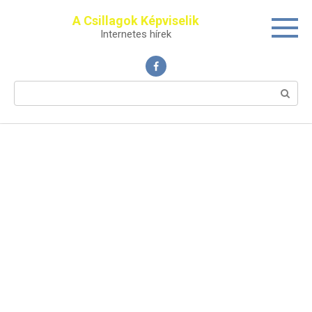
Перейти
A Csillagok Képviselik
к
Internetes hírek
контенту
Поиск: