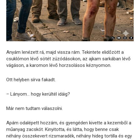
Anyám lenézett rá, majd vissza rám. Tekintete elidőzött a
csuklómon lévő sötét zúzódásokon, az ajkam sarkában lévő
vágáson, a karomon lévő horzsolásos kéznyomon.
Ott helyben sírva fakadt.
– Lányom… hogy kerültél idáig?
Már nem tudtam válaszolni.
Apám odalépett hozzám, és gyengéden kivette a kezemből a
műanyag zacskót. Kinyitotta, és látta, hogy benne csak
néhány összekevert rizsmaradék, néhány hideg tortilla és egy