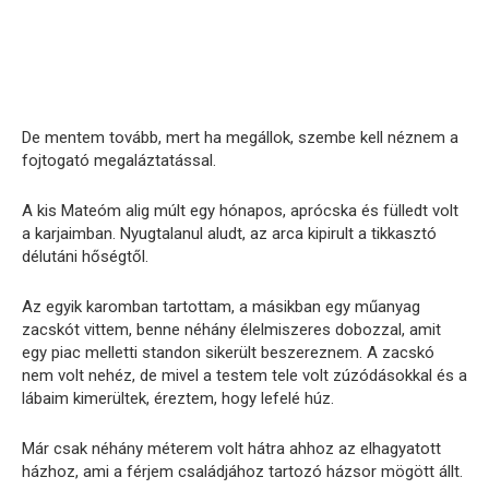
De mentem tovább, mert ha megállok, szembe kell néznem a
fojtogató megaláztatással.
A kis Mateóm alig múlt egy hónapos, aprócska és fülledt volt
a karjaimban. Nyugtalanul aludt, az arca kipirult a tikkasztó
délutáni hőségtől.
Az egyik karomban tartottam, a másikban egy műanyag
zacskót vittem, benne néhány élelmiszeres dobozzal, amit
egy piac melletti standon sikerült beszereznem. A zacskó
nem volt nehéz, de mivel a testem tele volt zúzódásokkal és a
lábaim kimerültek, éreztem, hogy lefelé húz.
Már csak néhány méterem volt hátra ahhoz az elhagyatott
házhoz, ami a férjem családjához tartozó házsor mögött állt.