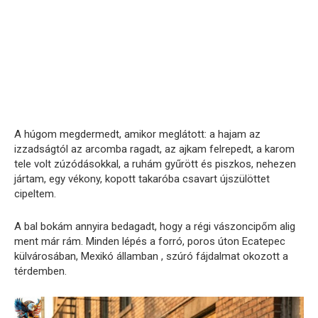
A húgom megdermedt, amikor meglátott: a hajam az
izzadságtól az arcomba ragadt, az ajkam felrepedt, a karom
tele volt zúzódásokkal, a ruhám gyűrött és piszkos, nehezen
jártam, egy vékony, kopott takaróba csavart újszülöttet
cipeltem.
A bal bokám annyira bedagadt, hogy a régi vászoncipőm alig
ment már rám. Minden lépés a forró, poros úton Ecatepec
külvárosában, Mexikó államban , szúró fájdalmat okozott a
térdemben.