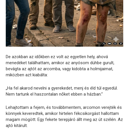
De azokban az időkben ez volt az egyetlen hely, ahová
menedéket találhattam, amikor az anyósom dühbe gurult,
bevágta az ajtót az arcomba, vagy kidobta a holmijaimat,
miközben azt kiabálta:
„Ha fel akarod nevelni a gyerekedet, menj és éld túl egyedül.
Nem tartunk el haszontalan nőket ebben a házban.”
Lehajtottam a fejem, és továbbmentem, arcomon verejték és
könnyek keveredtek, amikor hirtelen fékcsikorgást hallottam
magam mögött. Egy fekete terepjáró állt meg az út szélén. Az
ajtó kitárult.