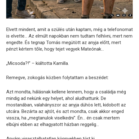
Elvett mindent, amit a szülés után kaptam, még a telefonomat
is elvette… Az elmúlt napokban nem tudtam felhívni, mert nem
engedte. És tegnap Tomás megütött az anyja előtt, mert
pénzt kértem tőle, hogy tejet vegyek Mateónak…
„Micsoda?!” – kiáltotta Kamilla.
Remegve, zokogás közben folytattam a beszédet:
Azt mondta, hálásnak kellene lennem, hogy a családja még
mindig ad nekünk egy helyet, ahol aludhattunk. De
mostanában, valahányszor az anyja dühös lett, kidobott az
utcára. Bezárta az ajtót, és azt mondta, csak akkor enged
vissza, ha „megtanulok viselkedni”. Én… én csak mertem
elbújni ebben az elhagyatott házban reggelig…
Anyám vigasztalhatatlan könnyekben tört ki.