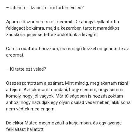
– Istenem… Izabella… mi történt veled?
Apám először nem szólt semmit. De ahogy lepillantott a
feldagadt bokámra, majd a kezemben tartott maradékos
zacskóra, jegessé tette körülöttünk a levegőt.
Camila odafutott hozzám, és remegő kézzel megérintette az
arcomat.
– Ki tette ezt veled?
Összeszorítottam a számat. Mint mindig, meg akartam rázni
a fejem. Azt akartam mondani, hogy elestem, hogy semmi
komoly, hogy jól vagyok. Már túlságosan is hozzászoktam
ahhoz, hogy hazudjak egy olyan család védelmében, akik soha
nem védtek meg engem.
De ekkor Mateo megmozdult a karjaimban, és egy gyenge
felkiáltást hallatott.