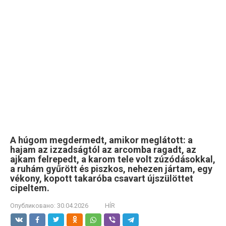
A húgom megdermedt, amikor meglátott: a
hajam az izzadságtól az arcomba ragadt, az
ajkam felrepedt, a karom tele volt zúzódásokkal,
a ruhám gyűrött és piszkos, nehezen jártam, egy
vékony, kopott takaróba csavart újszülöttet
cipeltem.
Опубликовано:
30.04.2026
HÍR