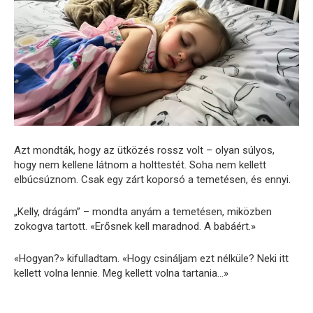
Azt mondták, hogy az ütközés rossz volt – olyan súlyos,
hogy nem kellene látnom a holttestét. Soha nem kellett
elbúcsúznom. Csak egy zárt koporsó a temetésen, és ennyi.
„Kelly, drágám” – mondta anyám a temetésen, miközben
zokogva tartott. «Erősnek kell maradnod. A babáért.»
«Hogyan?» kifulladtam. «Hogy csináljam ezt nélküle? Neki itt
kellett volna lennie. Meg kellett volna tartania…»