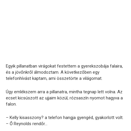
Egyik pillanatban virágokat festettem a gyerekszobája falaira,
és a jövőnkről álmodoztam. A következőben egy
telefonhívást kaptam, ami összetörte a világomat.
Úgy emlékszem arra a pillanatra, mintha tegnap lett volna. Az
ecset kicsúszott az ujjaim közül, rózsaszín nyomot hagyva a
falon.
– Kelly kisasszony? a telefon hangja gyengéd, gyakorlott volt.
– Ő Reynolds rendőr…