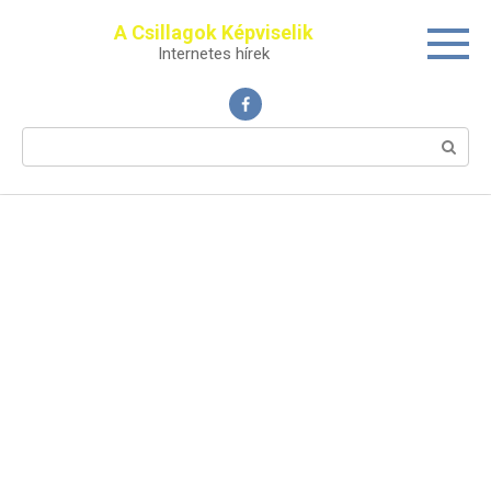
Перейти
A Csillagok Képviselik
к
Internetes hírek
контенту
Поиск: