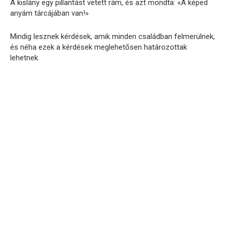
A kislány egy pillantást vetett rám, és azt mondta: «A képed
anyám tárcájában van!»
Mindig lesznek kérdések, amik minden családban felmerülnek,
és néha ezek a kérdések meglehetősen határozottak
lehetnek.