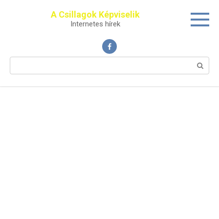
Перейти
A Csillagok Képviselik
к
Internetes hírek
контенту
Поиск: