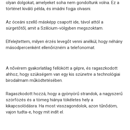
olyan dolgokat, amelyeket soha nem gondoltunk volna. Ez a
történet kiváló példa, és imádni fogja olvasni.
Az óceáni szellő másképp csapott ide, távol attól a
sürgetőtől, amit a Szilícium-völgyben megszoktam.
Elfelejtettem, milyen érzés levegőt venni anélkül, hogy néhány
másodpercenként ellenőrizném a telefonomat.
A nővérem gyakorlatilag fellökött a gépre, és ragaszkodott
ahhoz, hogy szükségem van egy kis szünetre a technológiai
birodalmam működtetésében.
Ragaszkodott hozzá, hogy a gyönyörű strandok, a nagyszerű
szörfözés és a tömeg hiánya tökéletes hely a
kikapcsolódásra. Ha most visszagondolok, azon tűnődöm,
vajon tudta-e, hogy mit indít el.