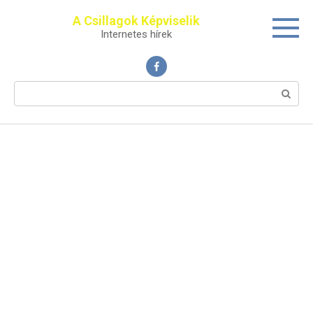
Перейти
A Csillagok Képviselik
к
Internetes hírek
контенту
Поиск: