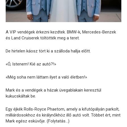
A VIP vendégek érkezni kezdtek. BMW-k, Mercedes-Benzek
és Land Cruiserek töltötték meg a teret.
De hirtelen káosz tört ki a szálloda hallja előtt.
«Ó, Istenem! Kié az autó?!»
«Még soha nem láttam ilyet a való életben!»
Mark és a vendégek a házak üvegablakain keresztül
kukucskáltak be.
Egy éjkék Rolls-Royce Phaetom, amely a kifutópályán parkolt,
milliárdosokhoz és királynőkhöz illő autó volt. Többet ért, mint
Mark egész esküvője. (Folytatás…)