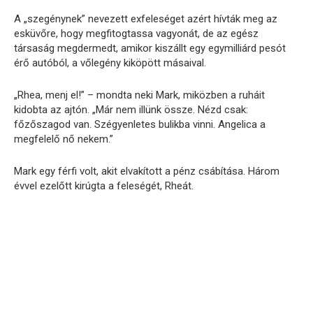
A „szegénynek” nevezett exfeleséget azért hívták meg az
esküvőre, hogy megfitogtassa vagyonát, de az egész
társaság megdermedt, amikor kiszállt egy egymilliárd pesót
érő autóból, a vőlegény kiköpött másaival.
„Rhea, menj el!” – mondta neki Mark, miközben a ruháit
kidobta az ajtón. „Már nem illünk össze. Nézd csak:
főzőszagod van. Szégyenletes bulikba vinni. Angelica a
megfelelő nő nekem.”
Mark egy férfi volt, akit elvakított a pénz csábítása. Három
évvel ezelőtt kirúgta a feleségét, Rheát.