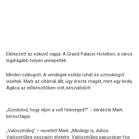
Elérkezett az esküvő napja. A Graód Palacio Hotelben, a város
legdrágább helyén ünnepelték.
Minden csillogott. A vendégek estélyi ruhát és szmokingot
viseltek. Mark az oltárnál állt, úgy érezte magát, mint egy király.
Agilica az előkészítőben volt, készülődött.
„Gondolod, hogy eljön a volt feleséged?” – kérdezte Mark
keresztapja.
„Valószínűleg” – nevetett Mark. „Mindegy is, dühös.
Valószínűleg visszajön elvitelre. Valószínűleg papucsban fog