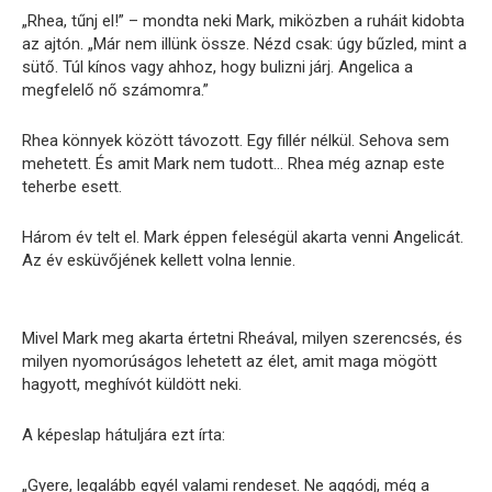
„Rhea, tűnj el!” – mondta neki Mark, miközben a ruháit kidobta
az ajtón. „Már nem illünk össze. Nézd csak: úgy bűzled, mint a
sütő. Túl kínos vagy ahhoz, hogy bulizni járj. Angelica a
megfelelő nő számomra.”
Rhea könnyek között távozott. Egy fillér nélkül. Sehova sem
mehetett. És amit Mark nem tudott… Rhea még aznap este
teherbe esett.
Három év telt el. Mark éppen feleségül akarta venni Angelicát.
Az év esküvőjének kellett volna lennie.
Mivel Mark meg akarta értetni Rheával, milyen szerencsés, és
milyen nyomorúságos lehetett az élet, amit maga mögött
hagyott, meghívót küldött neki.
A képeslap hátuljára ezt írta:
„Gyere, legalább egyél valami rendeset. Ne aggódj, még a