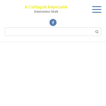
Перейти
A Csillagok Képviselik
к
Internetes hírek
контенту
Поиск: