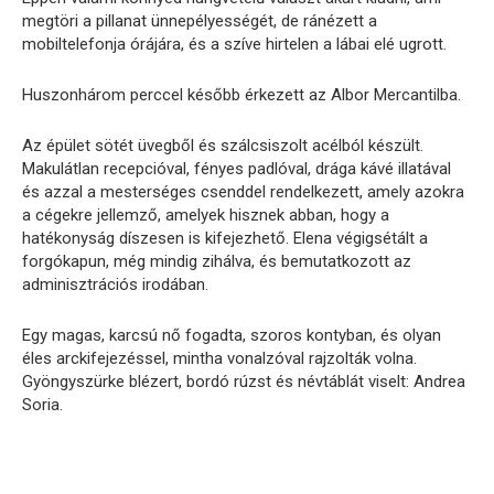
megtöri a pillanat ünnepélyességét, de ránézett a
mobiltelefonja órájára, és a szíve hirtelen a lábai elé ugrott.
Huszonhárom perccel később érkezett az Albor Mercantilba.
Az épület sötét üvegből és szálcsiszolt acélból készült.
Makulátlan recepcióval, fényes padlóval, drága kávé illatával
és azzal a mesterséges csenddel rendelkezett, amely azokra
a cégekre jellemző, amelyek hisznek abban, hogy a
hatékonyság díszesen is kifejezhető. Elena végigsétált a
forgókapun, még mindig zihálva, és bemutatkozott az
adminisztrációs irodában.
Egy magas, karcsú nő fogadta, szoros kontyban, és olyan
éles arckifejezéssel, mintha vonalzóval rajzolták volna.
Gyöngyszürke blézert, bordó rúzst és névtáblát viselt: Andrea
Soria.