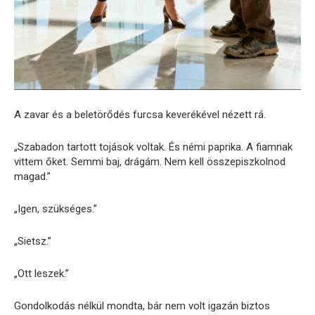
A zavar és a beletörődés furcsa keverékével nézett rá.
„Szabadon tartott tojások voltak. És némi paprika. A fiamnak
vittem őket. Semmi baj, drágám. Nem kell összepiszkolnod
magad.”
„Igen, szükséges.”
„Sietsz.”
„Ott leszek.”
Gondolkodás nélkül mondta, bár nem volt igazán biztos