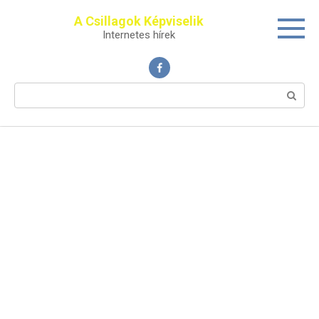
Перейти
A Csillagok Képviselik
к
Internetes hírek
контенту
Поиск: