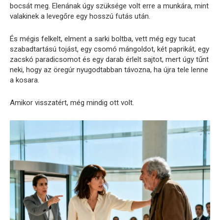
bocsát meg. Elenának úgy szüksége volt erre a munkára, mint
valakinek a levegőre egy hosszú futás után.
És mégis felkelt, elment a sarki boltba, vett még egy tucat
szabadtartású tojást, egy csomó mángoldot, két paprikát, egy
zacskó paradicsomot és egy darab érlelt sajtot, mert úgy tűnt
neki, hogy az öregúr nyugodtabban távozna, ha újra tele lenne
a kosara.
Amikor visszatért, még mindig ott volt.