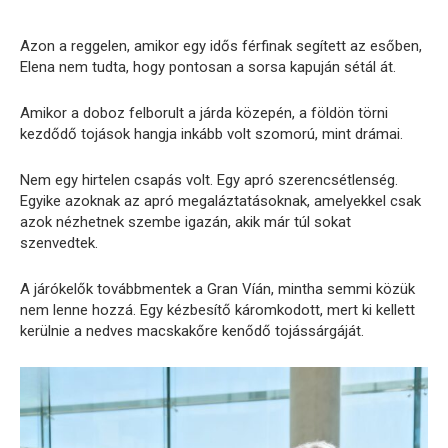
Azon a reggelen, amikor egy idős férfinak segített az esőben,
Elena nem tudta, hogy pontosan a sorsa kapuján sétál át.
Amikor a doboz felborult a járda közepén, a földön törni
kezdődő tojások hangja inkább volt szomorú, mint drámai.
Nem egy hirtelen csapás volt. Egy apró szerencsétlenség.
Egyike azoknak az apró megaláztatásoknak, amelyekkel csak
azok nézhetnek szembe igazán, akik már túl sokat
szenvedtek.
A járókelők továbbmentek a Gran Víán, mintha semmi közük
nem lenne hozzá. Egy kézbesítő káromkodott, mert ki kellett
kerülnie a nedves macskakőre kenődő tojássárgáját.