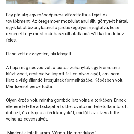
Egy pár alig egy másodpercre elfordította a fejét, és
továbbment. Az öregember mozdulatlanul állt, görnyedt háttal,
egyik lábát bizonytalanul a járdaszegélyen nyugtatva, keze
remegett egy most már használhatatlanná vált kartondoboz
felett.
Elena volt az egyetlen, aki lehajolt.
A haja még nedves volt a sietős zuhanytól, egy krémszínű
blúzt viselt, amit sietve kapott fel, és olyan cipőt, ami nem
illett a világ állandó interjúinak formalitásába. Késésben volt.
Már tizenöt perce tudta.
Olyan érzés volt, mintha gombóc lett volna a torkában. Ennek
ellenére letette a táskáját a földre, óvatosan félretolta a törött
dobozt, és elkapta a férfi könyökét, mielőtt az elvesztette
volna az egyensúlyát.
„Mindent elejtett, uram. Várjon. Ne mozduljon.”