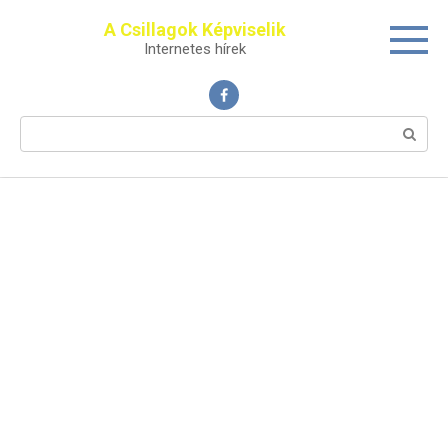
Перейти
A Csillagok Képviselik
к
Internetes hírek
контенту
Поиск: