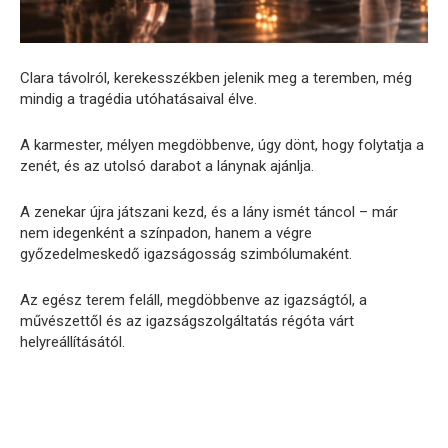
Clara távolról, kerekesszékben jelenik meg a teremben, még
mindig a tragédia utóhatásaival élve.
A karmester, mélyen megdöbbenve, úgy dönt, hogy folytatja a
zenét, és az utolsó darabot a lánynak ajánlja.
A zenekar újra játszani kezd, és a lány ismét táncol – már
nem idegenként a színpadon, hanem a végre
győzedelmeskedő igazságosság szimbólumaként.
Az egész terem feláll, megdöbbenve az igazságtól, a
művészettől és az igazságszolgáltatás régóta várt
helyreállításától.