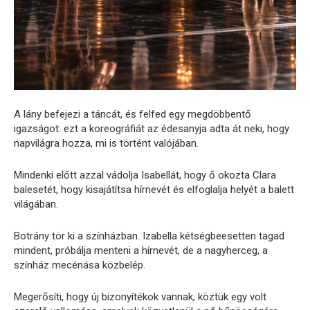
A lány befejezi a táncát, és felfed egy megdöbbentő
igazságot: ezt a koreográfiát az édesanyja adta át neki, hogy
napvilágra hozza, mi is történt valójában.
Mindenki előtt azzal vádolja Isabellát, hogy ő okozta Clara
balesetét, hogy kisajátítsa hírnevét és elfoglalja helyét a balett
világában.
Botrány tör ki a színházban. Izabella kétségbeesetten tagad
mindent, próbálja menteni a hírnevét, de a nagyherceg, a
színház mecénása közbelép.
Megerősíti, hogy új bizonyítékok vannak, köztük egy volt