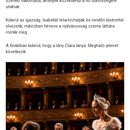
szerelő vallomása, amelyek közvetlenül a nő bűnösségére
utalnak.
Kiderül az igazság. Isabellát letartóztatják és rendőri kísérettel
elvezetik, miközben hírneve a nyilvánosság szeme láttára
romlik meg.
A fináléban kiderül, hogy a lány Clara lánya. Megható jelenet
következik: