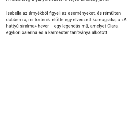
Isabella az árnyékból figyeli az eseményeket, és rémülten
döbben rá, mi történik: előtte egy elveszett koreográfia, a «A
hattyú siralma» hever – egy legendás mű, amelyet Clara,
egykori balerina és a karmester tanítványa alkotott.