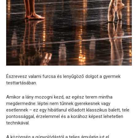
Észrevesz valami furcsa és lenyűgöző dolgot a gyermek
testtartásában.
Amikor a lány mozogni kezd, az egész terem mintha
megdermedne: léptei nem tűnnek gyerekesnek vagy
esetlennek – ez egy hibátlanul előadott klasszikus balett, tele
pontossággal, érzelemmel és a korához képest lehetetlen
technikával.
A közönség a gúnyolódástól a teljes ámulatig jut el.