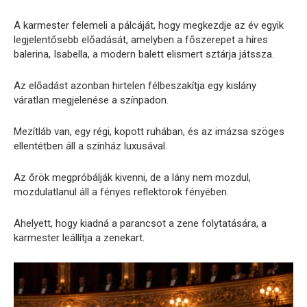
A karmester felemeli a pálcáját, hogy megkezdje az év egyik
legjelentősebb előadását, amelyben a főszerepet a híres
balerina, Isabella, a modern balett elismert sztárja játssza.
Az előadást azonban hirtelen félbeszakítja egy kislány
váratlan megjelenése a színpadon.
Mezítláb van, egy régi, kopott ruhában, és az imázsa szöges
ellentétben áll a színház luxusával.
Az őrök megpróbálják kivenni, de a lány nem mozdul,
mozdulatlanul áll a fényes reflektorok fényében.
Ahelyett, hogy kiadná a parancsot a zene folytatására, a
karmester leállítja a zenekart.