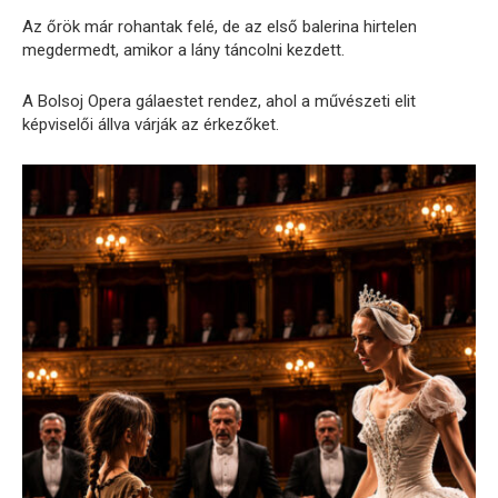
Az őrök már rohantak felé, de az első balerina hirtelen
megdermedt, amikor a lány táncolni kezdett.
A Bolsoj Opera gálaestet rendez, ahol a művészeti elit
képviselői állva várják az érkezőket.