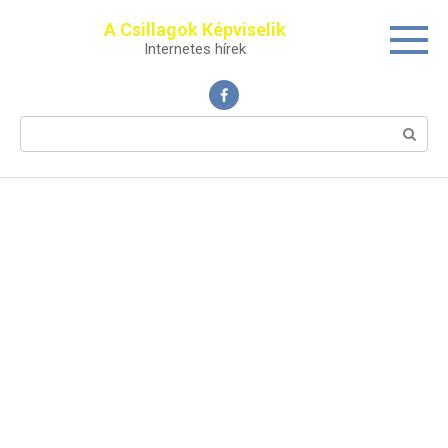
Перейти
A Csillagok Képviselik
к
Internetes hírek
контенту
Поиск: