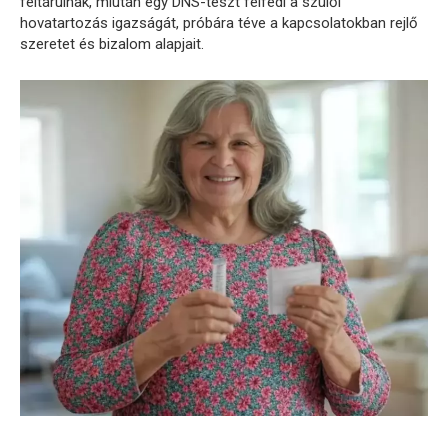
feltárulnak, miután egy DNS-teszt felfedi a szülői
hovatartozás igazságát, próbára téve a kapcsolatokban rejlő
szeretet és bizalom alapjait.