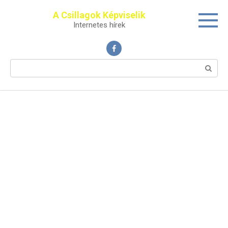
Перейти
A Csillagok Képviselik
к
Internetes hírek
контенту
Поиск: