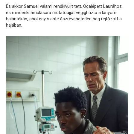
És akkor Samuel valami rendkívülit tett. Odalépett Laurához,
és mindenki ámulására mutatóujját végighúzta a lányom
halántékán, ahol egy szinte észrevehetetlen heg rejtőzött a
hajában.