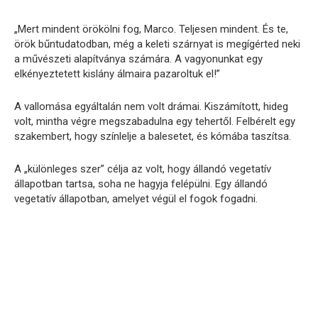
„Mert mindent örökölni fog, Marco. Teljesen mindent. És te,
örök bűntudatodban, még a keleti szárnyat is megígérted neki
a művészeti alapítványa számára. A vagyonunkat egy
elkényeztetett kislány álmaira pazaroltuk el!”
A vallomása egyáltalán nem volt drámai. Kiszámított, hideg
volt, mintha végre megszabadulna egy tehertől. Felbérelt egy
szakembert, hogy színlelje a balesetet, és kómába taszítsa.
A „különleges szer” célja az volt, hogy állandó vegetatív
állapotban tartsa, soha ne hagyja felépülni. Egy állandó
vegetatív állapotban, amelyet végül el fogok fogadni.