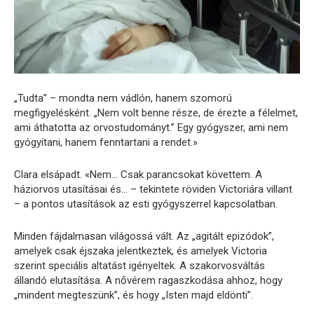
„Tudta” – mondta nem vádlón, hanem szomorú
megfigyelésként. „Nem volt benne része, de érezte a félelmet,
ami áthatotta az orvostudományt.” Egy gyógyszer, ami nem
gyógyítani, hanem fenntartani a rendet.»
Clara elsápadt. «Nem… Csak parancsokat követtem. A
háziorvos utasításai és… – tekintete röviden Victoriára villant
– a pontos utasítások az esti gyógyszerrel kapcsolatban.
Minden fájdalmasan világossá vált. Az „agitált epizódok”,
amelyek csak éjszaka jelentkeztek, és amelyek Victoria
szerint speciális altatást igényeltek. A szakorvosváltás
állandó elutasítása. A nővérem ragaszkodása ahhoz, hogy
„mindent megteszünk”, és hogy „Isten majd eldönti”.