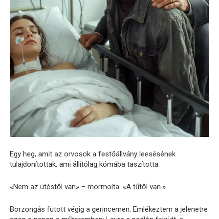
Egy heg, amit az orvosok a festőállvány leesésének
tulajdonítottak, ami állítólag kómába taszította.
«Nem az ütéstől van» – mormolta. «A tűtől van.»
Borzongás futott végig a gerincemen. Emlékeztem a jelenetre