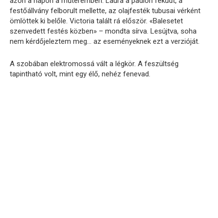
azon a napon a műteremben: Laura a padlón feküdt, a
festőállvány felborult mellette, az olajfesték tubusai vérként
ömlöttek ki belőle. Victoria talált rá először. «Balesetet
szenvedett festés közben» – mondta sírva. Lesújtva, soha
nem kérdőjeleztem meg… az eseményeknek ezt a verzióját.
A szobában elektromossá vált a légkör. A feszültség
tapintható volt, mint egy élő, nehéz fenevad.