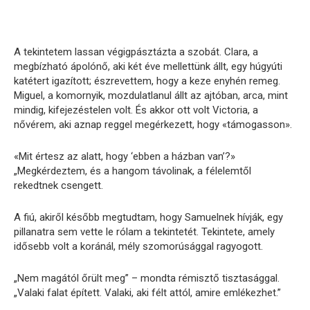
A tekintetem lassan végigpásztázta a szobát. Clara, a
megbízható ápolónő, aki két éve mellettünk állt, egy húgyúti
katétert igazított; észrevettem, hogy a keze enyhén remeg.
Miguel, a komornyik, mozdulatlanul állt az ajtóban, arca, mint
mindig, kifejezéstelen volt. És akkor ott volt Victoria, a
nővérem, aki aznap reggel megérkezett, hogy «támogasson».
«Mit értesz az alatt, hogy ‘ebben a házban van’?»
„Megkérdeztem, és a hangom távolinak, a félelemtől
rekedtnek csengett.
A fiú, akiről később megtudtam, hogy Samuelnek hívják, egy
pillanatra sem vette le rólam a tekintetét. Tekintete, amely
idősebb volt a koránál, mély szomorúsággal ragyogott.
„Nem magától őrült meg” – mondta rémisztő tisztasággal.
„Valaki falat épített. Valaki, aki félt attól, amire emlékezhet.”