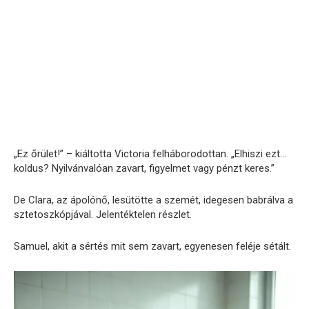
„Ez őrület!” – kiáltotta Victoria felháborodottan. „Elhiszi ezt…
koldus? Nyilvánvalóan zavart, figyelmet vagy pénzt keres.”
De Clara, az ápolónő, lesütötte a szemét, idegesen babrálva a
sztetoszkópjával. Jelentéktelen részlet.
Samuel, akit a sértés mit sem zavart, egyenesen feléje sétált.