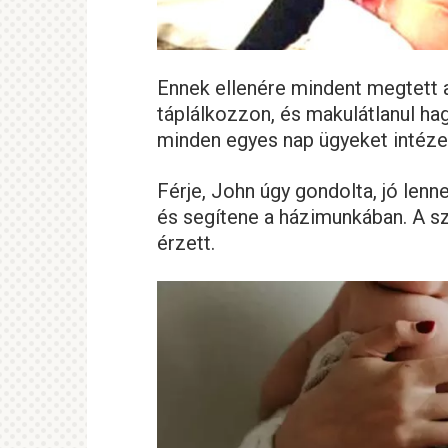
Ennek ellenére mindent megtett a
táplálkozzon, és makulátlanul hag
minden egyes nap ügyeket intézet
Férje, John úgy gondolta, jó lenn
és segítene a házimunkában. A s
érzett.