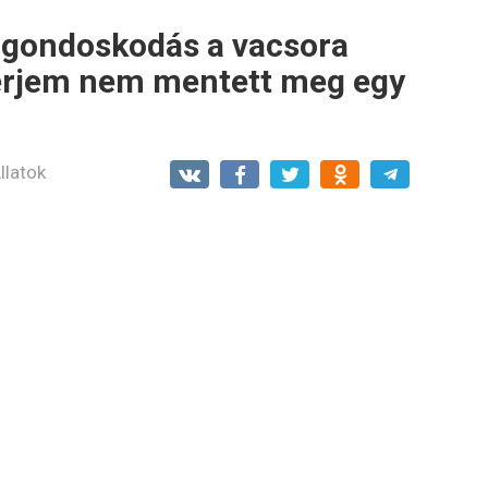
ó gondoskodás a vacsora
 férjem nem mentett meg egy
llatok