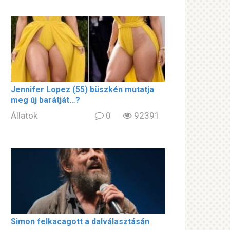
Jennifer Lopez (55) büszkén mutatja
meg új barátját…?
Állatok
0
92391
Simon felkacagott a dalválasztásán