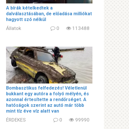
A bírák kételkedtek a
dalválasztásában, de előadása milliókat
hagyott szó nélkül
Állatok
0
113488
Bombasztikus felfedezés! Véletlenül
bukkant egy autóra a folyó mélyén, és
azonnal értesítette a rendőrséget. A
hatóságok szerint az autó már több
mint tíz éve víz alatt van
ÉRDEKES
0
99990