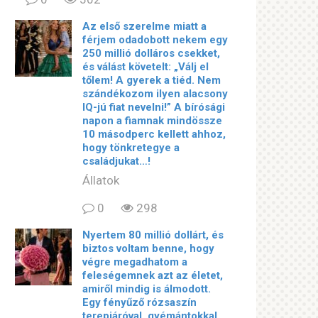
Az első szerelme miatt a
férjem odadobott nekem egy
250 millió dolláros csekket,
és válást követelt: „Válj el
tőlem! A gyerek a tiéd. Nem
szándékozom ilyen alacsony
IQ-jú fiat nevelni!” A bírósági
napon a fiamnak mindössze
10 másodperc kellett ahhoz,
hogy tönkretegye a
családjukat…!
Állatok
0
298
Nyertem 80 millió dollárt, és
biztos voltam benne, hogy
végre megadhatom a
feleségemnek azt az életet,
amiről mindig is álmodott.
Egy fényűző rózsaszín
terepjáróval, gyémántokkal