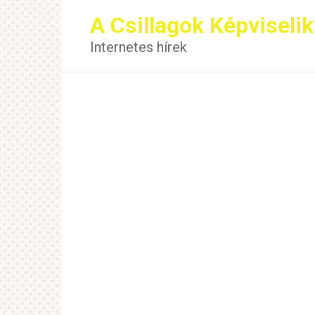
Перейти
A Csillagok Képviselik
к
контенту
Internetes hírek