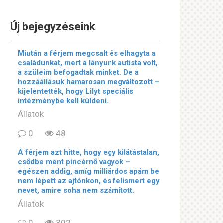
Új bejegyzéseink
Miután a férjem megcsalt és elhagyta a
családunkat, mert a lányunk autista volt,
a szüleim befogadtak minket. De a
hozzáállásuk hamarosan megváltozott –
kijelentették, hogy Lilyt speciális
intézménybe kell küldeni.
Állatok
0
48
A férjem azt hitte, hogy egy kilátástalan,
csődbe ment pincérnő vagyok –
egészen addig, amíg milliárdos apám be
nem lépett az ajtónkon, és felismert egy
nevet, amire soha nem számított.
Állatok
0
302