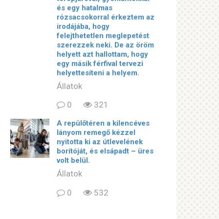
és egy hatalmas
rózsacsokorral érkeztem az
irodájába, hogy
felejthetetlen meglepetést
szerezzek neki. De az öröm
helyett azt hallottam, hogy
egy másik férfival tervezi
helyettesíteni a helyem.
Állatok
0
321
A repülőtéren a kilencéves
lányom remegő kézzel
nyitotta ki az útlevelének
borítóját, és elsápadt – üres
volt belül.
Állatok
0
532