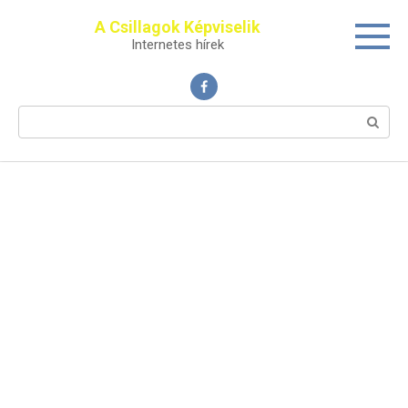
Перейти
A Csillagok Képviselik
к
Internetes hírek
контенту
Поиск: