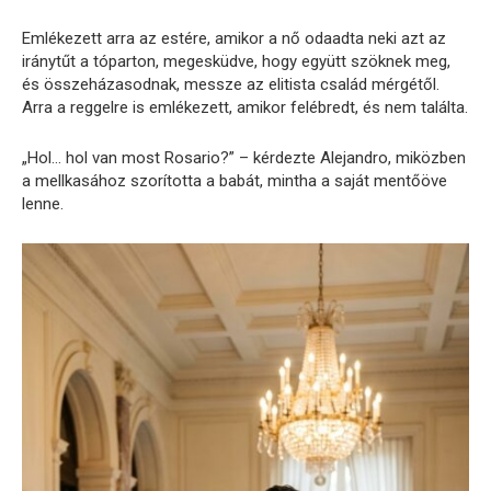
Emlékezett arra az estére, amikor a nő odaadta neki azt az
iránytűt a tóparton, megesküdve, hogy együtt szöknek meg,
és összeházasodnak, messze az elitista család mérgétől.
Arra a reggelre is emlékezett, amikor felébredt, és nem találta.
„Hol… hol van most Rosario?” – kérdezte Alejandro, miközben
a mellkasához szorította a babát, mintha a saját mentőöve
lenne.