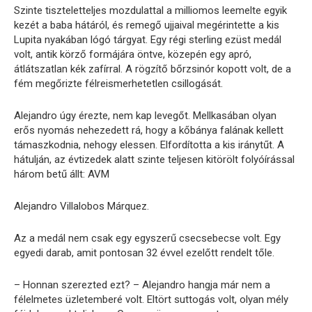
Szinte tiszteletteljes mozdulattal a milliomos leemelte egyik
kezét a baba hátáról, és remegő ujjaival megérintette a kis
Lupita nyakában lógó tárgyat. Egy régi sterling ezüst medál
volt, antik körző formájára öntve, közepén egy apró,
átlátszatlan kék zafírral. A rögzítő bőrzsinór kopott volt, de a
fém megőrizte félreismerhetetlen csillogását.
Alejandro úgy érezte, nem kap levegőt. Mellkasában olyan
erős nyomás nehezedett rá, hogy a kőbánya falának kellett
támaszkodnia, nehogy elessen. Elfordította a kis iránytűt. A
hátulján, az évtizedek alatt szinte teljesen kitörölt folyóírással
három betű állt: AVM
Alejandro Villalobos Márquez.
Az a medál nem csak egy egyszerű csecsebecse volt. Egy
egyedi darab, amit pontosan 32 évvel ezelőtt rendelt tőle.
– Honnan szerezted ezt? – Alejandro hangja már nem a
félelmetes üzletemberé volt. Eltört suttogás volt, olyan mély