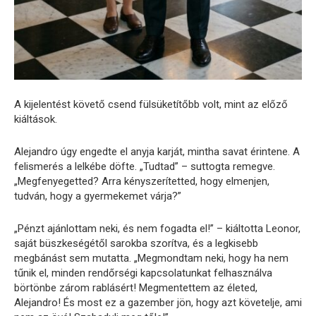
A kijelentést követő csend fülsüketítőbb volt, mint az előző
kiáltások.
Alejandro úgy engedte el anyja karját, mintha savat érintene. A
felismerés a lelkébe döfte. „Tudtad” – suttogta remegve.
„Megfenyegetted? Arra kényszerítetted, hogy elmenjen,
tudván, hogy a gyermekemet várja?”
„Pénzt ajánlottam neki, és nem fogadta el!” – kiáltotta Leonor,
saját büszkeségétől sarokba szorítva, és a legkisebb
megbánást sem mutatta. „Megmondtam neki, hogy ha nem
tűnik el, minden rendőrségi kapcsolatunkat felhasználva
börtönbe zárom rablásért! Megmentettem az életed,
Alejandro! És most ez a gazember jön, hogy azt követelje, ami