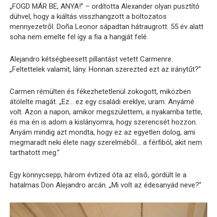
„FOGD MÁR BE, ANYA!” – ordította Alexander olyan pusztító
dühvel, hogy a kiáltás visszhangzott a boltozatos
mennyezetről. Doña Leonor sápadtan hátraugrott. 55 év alatt
soha nem emelte fel így a fia a hangját felé.
Alejandro kétségbeesett pillantást vetett Carmenre.
„Feltettelek valamit, lány. Honnan szerezted ezt az iránytűt?”
Carmen rémülten és fékezhetetlenül zokogott, miközben
átölelte magát. „Ez… ez egy családi ereklye, uram. Anyámé
volt. Azon a napon, amikor megszülettem, a nyakamba tette,
és ma én is adom a kislányomra, hogy szerencsét hozzon.
Anyám mindig azt mondta, hogy ez az egyetlen dolog, ami
megmaradt neki élete nagy szerelméből… a férfiból, akit nem
tarthatott meg.”
Egy könnycsepp, három évtized óta az első, gördült le a
hatalmas Don Alejandro arcán. „Mi volt az édesanyád neve?”