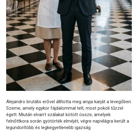
Alejandro brutális erővel állította meg anyja karját a levegőben.
Szeme, amely egykor fájdalommal telt, most pokoli tűzzel
égett. Miután elvarrt szálakat kötött össze, amelyek
felnőttkora során gyötörték elméjét, végre napvilágra került a
legundorítóbb és legkegyetlenebb igazság.