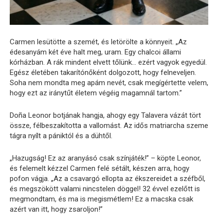
Carmen lesütötte a szemét, és letörölte a könnyeit. „Az
édesanyám két éve halt meg, uram. Egy chalcoi állami
kórházban. A rák mindent elvett tőlünk… ezért vagyok egyedül.
Egész életében takarítónőként dolgozott, hogy felneveljen.
Soha nem mondta meg apám nevét, csak megígértette velem,
hogy ezt az iránytűt életem végéig magamnál tartom.”
Doña Leonor botjának hangja, ahogy egy Talavera vázát tört
össze, félbeszakította a vallomást. Az idős matriarcha szeme
tágra nyílt a pániktól és a dühtől.
„Hazugság! Ez az aranyásó csak színjáték!” – köpte Leonor,
és felemelt kézzel Carmen felé sétált, készen arra, hogy
pofon vágja. „Az a csavargó ellopta az ékszereidet a széfből,
és megszökött valami nincstelen döggel! 32 évvel ezelőtt is
megmondtam, és ma is megismétlem! Ez a macska csak
azért van itt, hogy zsaroljon!”