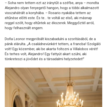
– Soha nem tettem ezt az iránytűt a széfbe, anya – mondta
Alejandro olyan fenyegető hangon, hogy a többi alkalmazott
visszahátrált a konyhába. – Rosario nyakába tettem az
eltűnése előtti este. És te… te voltál az első, aki másnap
reggel szólt, hogy eltűntek az ékszerek. Meggyőztél arról,
hogy felhasznált engem.
Doña Leonor megpróbált kiszabadulni a szorításából, de a
pánik elárulta. „A családnevünkért tettem, a francba! Szolgáló
volt! Egy közember, aki be akarta foltozni a Villalobos vérét!
És terhes volt, Alejandro! Egy fattyút akart szülni, aki
tönkreteszi a jövődet és a társadalmi helyzetedet!”