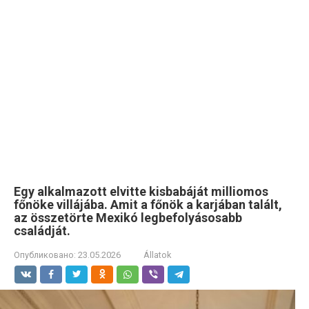
Egy alkalmazott elvitte kisbabáját milliomos
főnöke villájába. Amit a főnök a karjában talált,
az összetörte Mexikó legbefolyásosabb
családját.
Опубликовано:
23.05.2026
Állatok