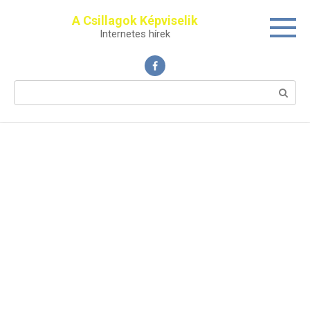
Перейти
A Csillagok Képviselik
к
Internetes hírek
контенту
Поиск: