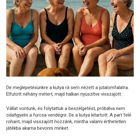
De meglepetésünkre a kutya rá sem nézett a jutalomfalatra.
Elfutott néhány métert, majd halkan nyüszítve visszajött.
Vállat vontunk, és folytattuk a beszélgetést, próbálva nem
odafigyelni a furcsa vendégre. De a kutya kitartott. A part felé
rohant, majd visszajött hozzánk, mintha valami érthetetlen
játékba akarna bevonni minket.