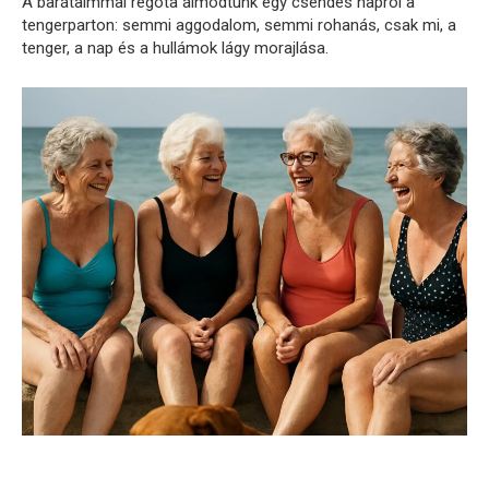
A barátaimmal régóta álmodtunk egy csendes napról a
tengerparton: semmi aggodalom, semmi rohanás, csak mi, a
tenger, a nap és a hullámok lágy morajlása.