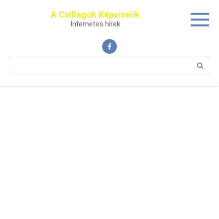
Перейти
A Csillagok Képviselik
к
Internetes hírek
контенту
Поиск: