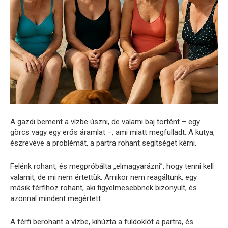
A gazdi bement a vízbe úszni, de valami baj történt – egy
görcs vagy egy erős áramlat –, ami miatt megfulladt. A kutya,
észrevéve a problémát, a partra rohant segítséget kérni.
Felénk rohant, és megpróbálta „elmagyarázni”, hogy tenni kell
valamit, de mi nem értettük. Amikor nem reagáltunk, egy
másik férfihoz rohant, aki figyelmesebbnek bizonyult, és
azonnal mindent megértett.
A férfi berohant a vízbe, kihúzta a fuldoklót a partra, és