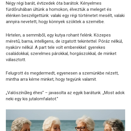
Négy régi barát, évtizedek óta barátok. Kényelmes
fürdőruhában ültünk a homokon, élveztük a meleget és
élénken beszélgettünk: valaki egy régi történetet mesélt, valaki
annyira nevetett, hogy könnyek szöktek a szemébe.
Hirtelen, a semmiből, egy kutya rohant felénk. Közepes
méretű, barna, intelligens, de izgatott tekintettel. Póráz nélkül,
nyakörv nélkül. A part tele volt emberekkel: gyerekes
családokkal, szerelmes párokkal, horgászokkal, de minket
választott.
Felugrott és megdermedt, egyenesen a szemünkbe nézett,
mintha arra kérne minket, hogy tegyünk valamit.
„Valószínűleg éhes” – javasolta az egyik barátunk. „Most adok
neki egy kis jutalomfalatot.”